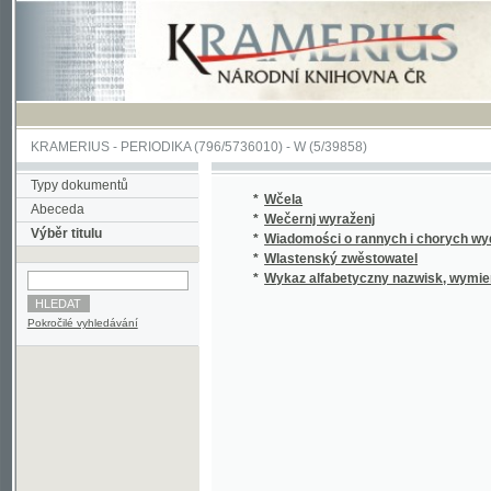
KRAMERIUS
-
PERIODIKA
(796/5736010) -
W
(5/39858)
Typy dokumentů
*
Wčela
Abeceda
*
Wečernj wyraženj
Výběr titulu
*
Wiadomości o rannych i chorych wydane dn
*
Wlastenský zwěstowatel
*
Wykaz alfabetyczny nazwisk, wymienionych w
Pokročilé vyhledávání