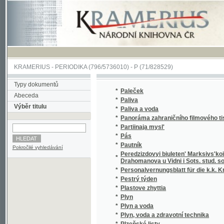
KRAMERIUS
-
PERIODIKA
(796/5736010) -
P
(71/828529)
Typy dokumentů
*
Paleček
Abeceda
*
Paliva
Výběr titulu
*
Paliva a voda
*
Panoráma zahraničního filmového tisku
*
Partiinaja mysl'
*
Pás
*
Pautník
Pokročilé vyhledávání
Peredzizdovyi biuleten' Marksivs'koi hrupy 
*
Drahomanova u Vidni i Sots. stud. soiuzu H
*
Personalvernungsblatt für die k.k. Kreigs-M
*
Pestrý týden
*
Plastove zhyttia
*
Plyn
*
Plyn a voda
*
Plyn, voda a zdravotní technika
*
Plzeňské listy
*
Plzeňské noviny
*
Plzeňské noviny