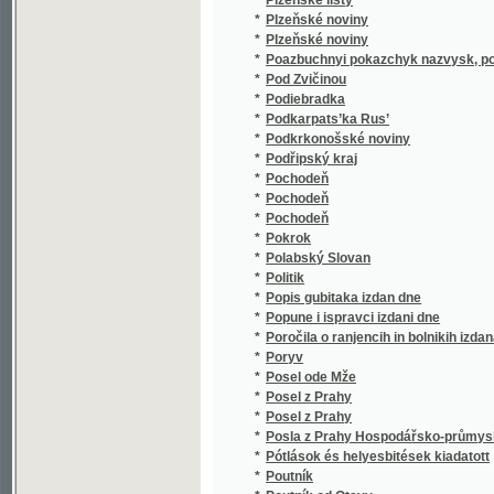
*
Poazbuchnyi pokazchyk nazvysk, podanykh 
*
Pod Zvičinou
*
Podiebradka
*
Podkarpats’ka Rus’
*
Podkrkonošské noviny
*
Podřipský kraj
*
Pochodeň
*
Pochodeň
*
Pochodeň
*
Pokrok
*
Polabský Slovan
*
Politik
*
Popis gubitaka izdan dne
*
Popune i ispravci izdani dne
*
Poročila o ranjencih in bolnikih izdana dne
*
Poryv
*
Posel ode Mže
*
Posel z Prahy
*
Posel z Prahy
*
Posla z Prahy Hospodářsko-průmyslové no
*
Pótlások és helyesbitések kiadatott
*
Poutník
*
Poutník od Otavy
*
Pozor!
*
Práce
*
Prager Film-Korrespondenz
*
Prager Film-Kurier