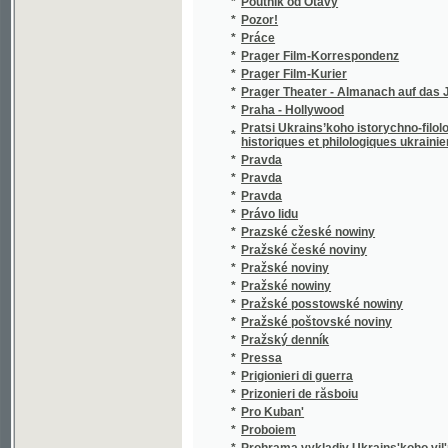
*
Prager Theater - Almanach auf das Jahr....
*
Praha - Hollywood
Pratsi Ukrains’koho istorychno-filolohychno
*
historiques et philologiques ukrainienne a P
*
Pravda
*
Pravda
*
Pravda
*
Právo lidu
*
Prazské cžeské nowiny
*
Pražské české noviny
*
Pražské noviny
*
Pražské nowiny
*
Pražské posstowské nowiny
*
Pražské poštovské noviny
*
Pražský denník
*
Pressa
*
Prigionieri di guerra
*
Prizonieri de răsboiu
*
Pro Kuban'
*
Proboiem
*
Prohrama vykladiv Ukrains'koho vil'noho univ
*
Promin'
*
Průboj
*
Průkopník
*
Průmyslník
*
První doplňkový svazek Zákonů školských
*
Přástky
*
Předvoj