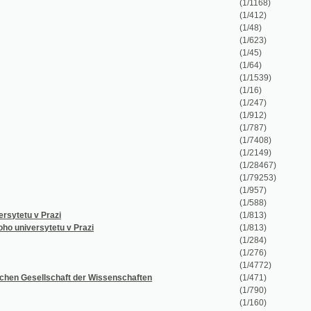
(1/623)
(1/45)
(1/64)
(1/1539)
(1/16)
(1/247)
(1/912)
(1/787)
(1/7408)
(1/2149)
(1/28467)
(1/79253)
(1/957)
(1/588)
 v Prazi
(1/813)
ersytetu v Prazi
(1/813)
(1/284)
(1/276)
(1/4772)
ellschaft der Wissenschaften
(1/471)
(1/790)
(1/160)
(1/364)
(1/141)
(1/1214)
(1/25942)
ftliche, gemeinnützige Interessen und Unterhaltung.
(1/4534)