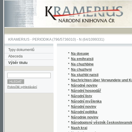
KRAMERIUS
-
PERIODIKA
(796/5736010) -
N
(64/1099331)
Typy dokumentů
*
Na dosuge
Abeceda
*
Na emihratsii
Výběr titulu
*
Na chuzhbine
*
Na chuzhyni
*
Na sluzhbi natsii
*
Nachrichten über Verwundete und Kranke 
*
Národné noviny
Pokročilé vyhledávání
*
Národní hospodář
*
Národní listy
*
Národní myšlenka
*
Národní noviny
*
Národní politika
*
Národnie noviny
*
Národopisný věstník českoslovanský
*
Nash krai
*
Nasha hromada
*
Nasha spilka
*
Nasha Ukraina