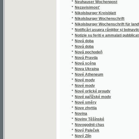
*
Notificări asupra răniţilor şi bolnavilor edată 
*
Notizie su feriti e ammalati pubblicate il
*
Nová doba
*
Nová doba
*
Nová pochodeň
*
Nová Pravda
*
Nová scéna
*
Nova Ukraina
*
Nové Atheneum
*
Nové mody
*
Nové mody
*
Nové orlické proudy
*
Nové pařížské mody
*
Nové směry
*
Nove zhyttia
*
Novina
*
Noviny Těšínské
*
Novogodnii chas
*
Nový Paleček
*
Nový Zlín
*
Novye zaprosy
©2003-2010
Developed
under GNU GPL
*
Novyi vikhot'
by
Qbizm
,
NKČR
and
KNAV
*
Nowiny