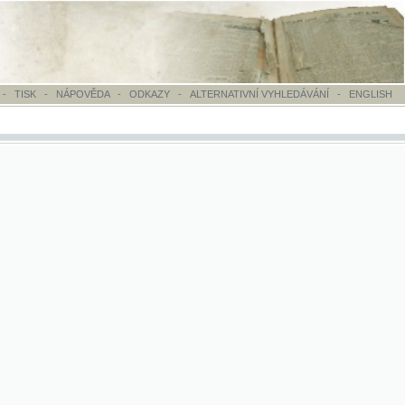
OVĚDA
-
ODKAZY
-
ALTERNATIVNÍ VYHLEDÁVÁNÍ
-
ENGLISH