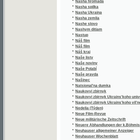
*
Nasha zemlia
*
Nashe slovo
*
Nashym ditiam
*
Nastup
*
Náš film
*
Náš film
*
Náš kraj
*
Naše listy
*
Naše noviny
*
Naše Polabí
*
Naše pravda
*
Našinec
*
Natsional'na dumka
*
Naukovyi zbirnyk
*
Naukovyi zbirnyk Ukrains'koho universytetu
*
Naukovyi zbirnyk Ukrains'koho vil'noho univ
*
Nedelia (Týden)
*
Neue Film-Revue
*
Neue militärische Zeitschrift
*
Neuere Abhandlungen der k.Böhmischen Ges
*
Neuhauser allgemeiner Anzeiger
*
Neuhauser Wochenblatt
*
Neuhauser Wochenpost
*
Nezavisimost'
*
Nikolsburger Kreisblatt
*
Nikolsburger Wochenschrift
*
Nikolsburger Wochenschrift für landwirtscha