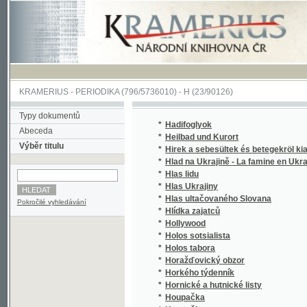
KRAMERIUS
-
PERIODIKA
(796/5736010) -
H
(23/90126)
Typy dokumentů
*
Hadifoglyok
Abeceda
*
Heilbad und Kurort
Výběr titulu
*
Hirek a sebesültek és betegekröl kiadatott
*
Hlad na Ukrajině - La famine en Ukraine
(
*
Hlas lidu
*
Hlas Ukrajiny
(
*
Hlas ultačovaného Slovana
(
Pokročilé vyhledávání
*
Hlídka zajatců
(
*
Hollywood
(
*
Holos sotsialista
(
*
Holos tabora
(
*
Horažďovický obzor
*
Horkého týdenník
(
*
Hornické a hutnické listy
*
Houpačka
*
Houpačky
(
*
Hromads'kyi vistnyk
(
*
Hronka, Podtatranská Zábavnice
(