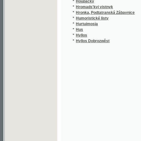
*
Humoristické listy
*
Hurtuimosia
(
*
Hus
*
Hyllos
(
*
Hyllos Dobrozwěst
(