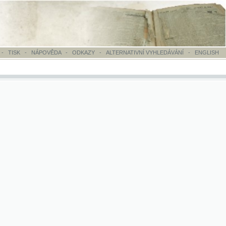
OVĚDA
-
ODKAZY
-
ALTERNATIVNÍ VYHLEDÁVÁNÍ
-
ENGLISH