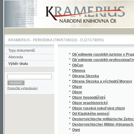
KRAMERIUS
-
PERIODIKA
(796/5736010) -
O
(27/179055)
Typy dokumentů
*
Ob`edinenie russkikh iuristov v Prage
Abeceda
*
Ob`edinenie russkikh professional'nykh soiu
Výběr titulu
*
Občan
*
Obnova
*
Obrana Slezska
*
Obrana Slezska a východní Moravy
*
Obzor
Pokročilé vyhledávání
*
Obzor
*
Obzor hospodářský
*
Obzor praehistorický
*
Obzor russkoi sokol'skoi zhizni
*
Od Kladského pomezí
*
Oesterreichische militärische Zeitschrift
*
Oesterreichischer Militär-Almanach für das J
*
Ogni
*
Ogni
*
Ohlas od Nežárky
*
Oirat