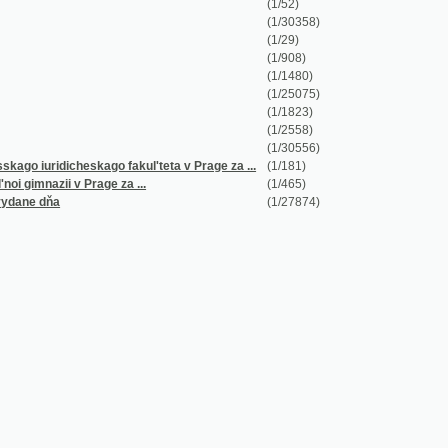
(1/908)
(1/1480)
(1/25075)
(1/1823)
(1/2558)
(1/30556)
uridicheskago fakul'teta v Prage za ...
(1/181)
azii v Prage za ...
(1/465)
dňa
(1/27874)