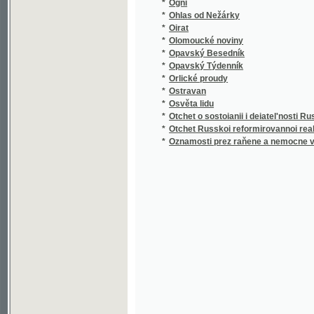
*
Olomoucké noviny
*
Opavský Besedník
*
Opavský Týdenník
*
Orlické proudy
*
Ostravan
*
Osvěta lidu
*
Otchet o sostoianii i deiatel'nosti Russkago i
*
Otchet Russkoi reformirovannoi real'noi gimn
*
Oznamosti prez raňene a nemocne vydane 
©2003-2010
Developed
under GNU GPL
by
Qbizm
,
NKČR
and
KNAV