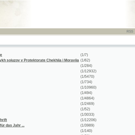
RSS
-
TISK
-
NÁP
(1/7)
zov v Protektorate Chekhiia i Moraviia
(1/62)
(1/284)
(1/12932)
(1/5470)
(1/734)
(1/10960)
(1/494)
(1/4864)
(1/2469)
(1/52)
(1/3033)
(1/12206)
ahr ...
(1/3989)
(1/140)
(1/52)
(1/30358)
(1/29)