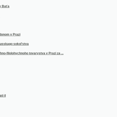
 Prazi
 sokol'stva
ohychnoho tovarystva v Prazi za ...