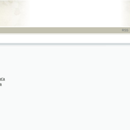
RSS
-
TISK
-
NÁP