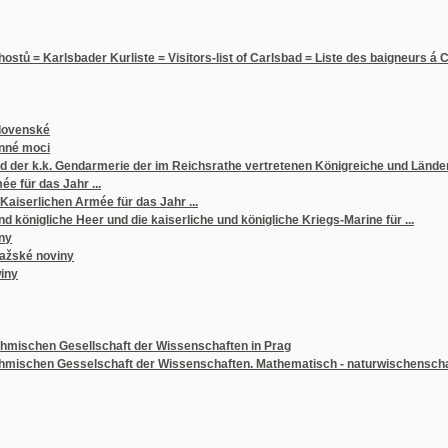
lsbader Kurliste = Visitors-list of Carlsbad = Liste des baigneurs á Carlsbad
é
i
. Gendarmerie der im Reichsrathe vertretenen Königreiche und Länder für ...
s Jahr ...
hen Armée für das Jahr ...
che Heer und die kaiserliche und königliche Kriegs-Marine für ...
oviny
en Gesellschaft der Wissenschaften in Prag
en Gesselschaft der Wissenschaften. Mathematisch - naturwischenschaftliche Classe