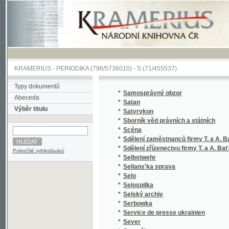
KRAMERIUS
-
PERIODIKA
(796/5736010) -
S
(71/455537)
Typy dokumentů
*
Samosprávný obzor
Abeceda
*
Satan
Výběr titulu
*
Satyrykon
*
Sborník věd právních a státních
*
Scéna
*
Sdělení zaměstnanců firmy T. a A. Baťa
*
Sdělení zřízenectvu firmy T. a A. Baťa
Pokročilé vyhledávání
*
Selbstwehr
*
Selians'ka sprava
*
Selo
*
Selospilka
*
Selský archiv
*
Serbowka
*
Service de presse ukrainien
*
Sever
*
Severák
*
Severočeská Mladá fronta
*
Severočeská Nová doba