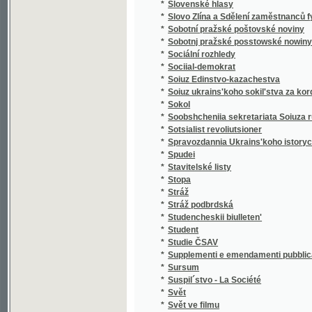
*
Sociial-demokrat
*
Soiuz Edinstvo-kazachestva
*
Soiuz ukrains'koho sokil'stva za kordonom v
*
Sokol
*
Soobshcheniia sekretariata Soiuza russkago
*
Sotsialist revoliutsioner
*
Spravozdannia Ukrains'koho istorychno-filol
*
Spudei
*
Stavitelské listy
*
Stopa
*
Stráž
*
Stráž podbrdská
*
Studencheskii biulleten'
*
Student
*
Studie ČSAV
*
Supplementi e emendamenti pubblicati il
*
Sursum
*
Suspil´stvo - La Société
*
Svět
*
Svět ve filmu
*
Svět ve filmu a obrazech
*
Světlo
*
Světozor
*
Světozor
*
Světozor
*
Svoboda
*
Svobodnaia Rossiia
*
Svobodné noviny