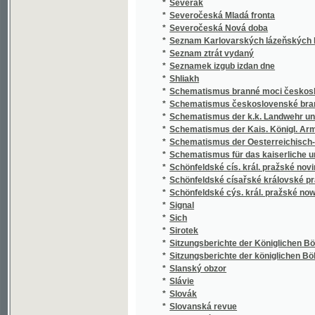
*
Seznam Karlovarských lázeňských hostů = Kar
*
Seznam ztrát vydaný
*
Seznamek izgub izdan dne
*
Shliakh
*
Schematismus branné moci československ
*
Schematismus československé branné moc
*
Schematismus der k.k. Landwehr und der k.k
*
Schematismus der Kais. Königl. Armée für da
*
Schematismus der Oesterreichisch-Kaiserlic
*
Schematismus für das kaiserliche und königli
*
Schönfeldské cís. král. pražské noviny
*
Schönfeldské císařské královské pražské n
*
Schönfeldské cýs. král. pražské nowiny
*
Signal
*
Sich
*
Sirotek
*
Sitzungsberichte der Königlichen Böhmisch
*
Sitzungsberichte der königlichen Böhmisch
*
Slanský obzor
*
Slávie
*
Slovák
*
Slovanská revue
*
Slovenské hlasy
*
Slovo Zlína a Sdělení zaměstnanců fy Baťa
*
Sobotní pražské poštovské noviny
*
Sobotnj pražské posstowské nowiny
*
Sociální rozhledy