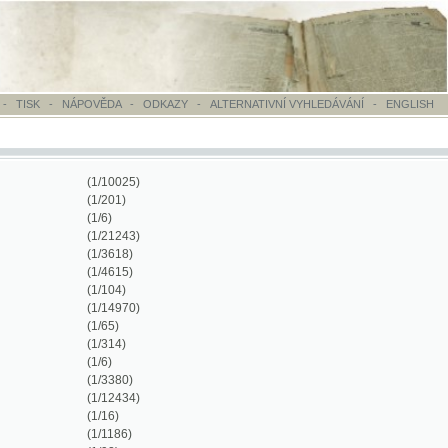
OVĚDA
-
ODKAZY
-
ALTERNATIVNÍ VYHLEDÁVÁNÍ
-
ENGLISH
(1/10025)
(1/201)
(1/6)
(1/21243)
(1/3618)
(1/4615)
(1/104)
(1/14970)
(1/65)
(1/314)
(1/6)
(1/3380)
(1/12434)
(1/16)
(1/1186)
(1/92)
(1/11899)
(1/492)