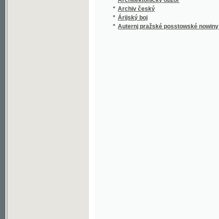
*
Auternj pražské posstowské nowiny