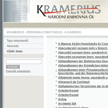
KRAMERIUS
-
PERIODIKA
(796/5736010) -
A
(14/80082)
Typy dokumentů
*
A Magyar királyi Honvédség és Csendörsé
Abeceda
*
Abecedarský zeznam mén v lístoch straty 
Výběr titulu
*
Abecední seznam jmen, uvedených v Sezna
*
Abecedni seznamek imen, navedenih v sezn
*
Abhandlungen der Böhmischen Gesellschaft
*
Abhandlungen der Königlichen böhmischen 
Abhandlungen einer Privatgesellschaft in 
Pokročilé vyhledávání
*
Geschichte, und der Naturgeschichte
*
Alfabetski popis imena, navedenih u popisi
*
Almanach de Carlsbad
*
Alphabetisches Verzeichnis der in den Verlus
*
Arbeiterfreund
*
Arbeiterfreund
*
Aréna
*
Architekt SIA
*
Architektonický obzor
*
Archiv český
*
Árijský boj