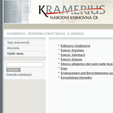
KRAMERIUS
-
PERIODIKA
(796/5736010) -
E
(8/68309)
Typy dokumentů
*
Edinstvo (Jedinstvo)
Abeceda
*
Egerer Anzeiger
Výběr titulu
*
Egerer Jahrbuch
*
Egerer Zeitung
*
Elenco alfabetico dei nomi nelle liste delle p
*
Enei
*
Ergänzungen und Berichtigungen ausgegeb
Pokročilé vyhledávání
*
Evraziiskaia khronika