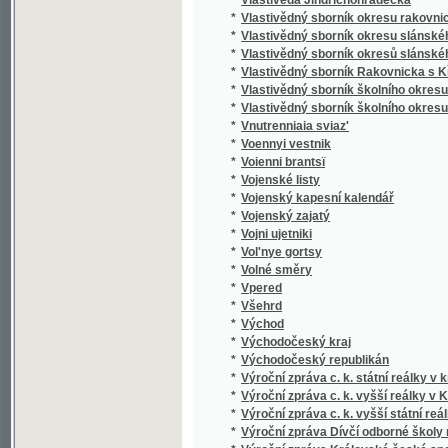
*
Voennyi vestnik
*
Voienni brantsї
*
Vojenské listy
*
Vojenský kapesní kalendář
*
Vojenský zajatý
*
Vojni ujetniki
*
Vol'nye gortsy
*
Volné směry
*
Vpered
*
Všehrd
*
Východ
*
Východočeský kraj
*
Východočeský republikán
*
Výroční zpráva c. k. státní reálky v král. ho
*
Výroční zpráva c. k. vyšší reálky v Kladně
*
Výroční zpráva c. k. vyšší státní reálky v k
*
Výroční zpráva Dívčí odborné školy rodinn
*
Výroční zpráva Královské české společnost
*
Výroční zpráva městského československého
*
Výroční zpráva městského československé
*
Výroční zpráva městského dívčího reálného 
*
Výroční zpráva městského dívčího reálnéh
*
Výroční zpráva městského reálného gymnas
*
Výroční zpráva prvního českého městského
*
Výroční zpráva soukromé střední školy dívč
*
Výroční zpráva soukromého gymnasia dívčí
*
Výroční zpráva státní československé reálk