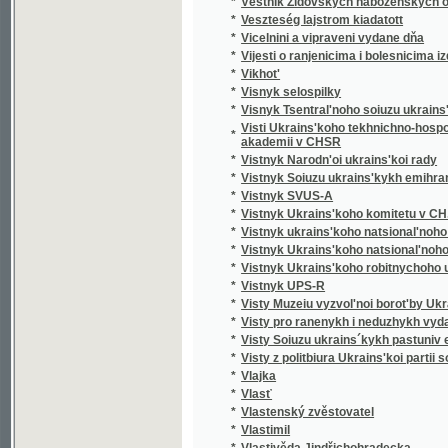
*
Visnyk selospilky
*
Visnyk Tsentral'noho soiuzu ukrains'kykh or
Visti Ukrains'koho tekhnichno-hospodars'ko
*
akademii v CHSR
*
Vistnyk Narodn'oi ukrains'koi rady
*
Vistnyk Soiuzu ukrains'kykh emihrants'kykh 
*
Vistnyk SVUS-A
*
Vistnyk Ukrains'koho komitetu v CH.S.R.
*
Vistnyk ukrains'koho natsional'noho konhre
*
Vistnyk Ukrains'koho natsional'noho muzeiu
*
Vistnyk Ukrains'koho robitnychoho universy
*
Vistnyk UPS-R
*
Visty Muzeiu vyzvol'noi borot'by Ukrainy
*
Visty pro ranenykh i neduzhykh vydani dnia
*
Visty Soiuzu ukrains´kykh pastuniv emihran
*
Visty z politbiura Ukrains'koi partii sotsiial
*
Vlajka
*
Vlasť
*
Vlastenský zvěstovatel
*
Vlastimil
*
Vlastivěda Jindřichohradecka
*
Vlastivědný sborník okresu rakovnického (s
*
Vlastivědný sborník okresu slánského a no
*
Vlastivědný sborník okresů slánského a no
*
Vlastivědný sborník Rakovnicka s Křivoklá
*
Vlastivědný sborník školního okresu slánsk
*
Vlastivědný sborník školního okresu sláns
*
Vnutrenniaia sviaz'