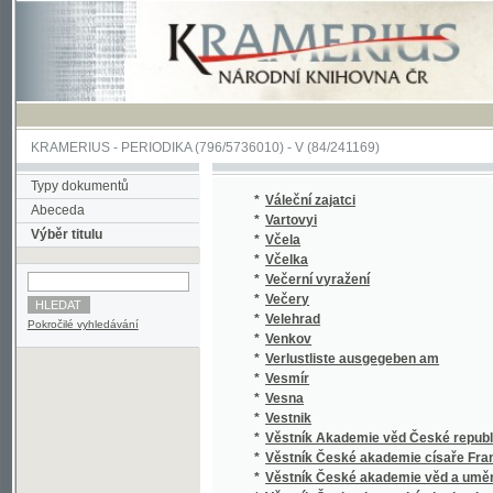
KRAMERIUS
-
PERIODIKA
(796/5736010) -
V
(84/241169)
Typy dokumentů
*
Váleční zajatci
Abeceda
*
Vartovyi
Výběr titulu
*
Včela
*
Včelka
*
Večerní vyražení
*
Večery
*
Velehrad
Pokročilé vyhledávání
*
Venkov
*
Verlustliste ausgegeben am
*
Vesmír
*
Vesna
*
Vestnik
*
Věstník Akademie věd České republiky
*
Věstník České akademie císaře Františka Jo
*
Věstník České akademie věd a umění
*
Věstník Československé akademie věd
*
Věstník Československého filmu
*
Věstník Československého státního filmu