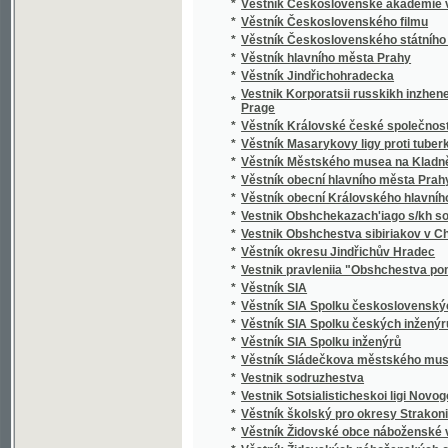
*
Věstník hlavního města Prahy
*
Věstník Jindřichohradecka
Vestnik Korporatsii russkikh inzhenerov mek
*
Prage
*
Věstník Královské české společnosti nauk.
*
Věstník Masarykovy ligy proti tuberkulose
*
Věstník Městského musea na Kladně
*
Věstník obecní hlavního města Prahy
*
Věstník obecní Královského hlavního města
*
Vestnik Obshchekazach'iago s/kh soiuza v
*
Vestnik Obshchestva sibiriakov v Chekhoslo
*
Věstník okresu Jindřichův Hradec
*
Vestnik pravleniia "Obshchestva pomoshchi 
*
Věstník SIA
*
Věstník SIA Spolku československých inže
*
Věstník SIA Spolku českých inženýrů
*
Věstník SIA Spolku inženýrů
*
Věstník Sládečkova městského musea na K
*
Vestnik sodruzhestva
*
Vestnik Sotsialisticheskoi ligi Novogo Vosto
*
Věstník školský pro okresy Strakonický a S
*
Věstník Židovské obce náboženské v Praze
*
Věstník Židovských náboženských obcí v 
*
Veszteség lajstrom kiadatott
*
Vicelnini a vipraveni vydane dňa
*
Vijesti o ranjenicima i bolesnicima izdane dn
*
Vikhot'