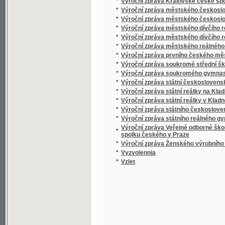
*
Výroční zpráva státní reálky na Kladně
*
Výroční zpráva státní reálky v Kladně
*
Výroční zpráva státního československého
*
Výroční zpráva státního reálného gymnasia
Výroční zpráva Veřejné odborné školy pro ž
*
spolku českého v Praze
*
Výroční zpráva Ženského výrobního spolku
*
Vyzvolennia
*
Vzlet