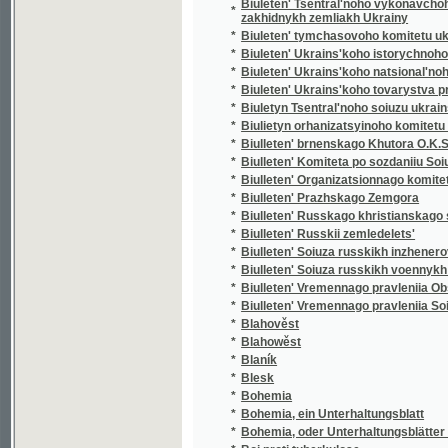
*
Biuleten' Ukrains'koho istorychnoho kabinet
*
Biuleten' Ukrains'koho natsional'noho muze
*
Biuleten' Ukrains'koho tovarystva prykhyl'n
*
Biuletyn Tsentral'noho soiuzu ukrains'koho
*
Biulietyn orhanizatsyinoho komitetu 3. Vseu
*
Biulleten' brnenskago Khutora O.K.S.S. v CH
*
Biulleten' Komiteta po sozdaniiu Soiuza rus
*
Biulleten' Organizatsionnago komiteta po soz
*
Biulleten' Prazhskago Zemgora
*
Biulleten' Russkago khristianskago studenc
*
Biulleten' Russkii zemledelets'
*
Biulleten' Soiuza russkikh inzhenerov i tekh
*
Biulleten' Soiuza russkikh voennykh invali
*
Biulleten' Vremennago pravleniia Obshcheka
*
Biulleten' Vremennago pravleniia Soiuza ru
*
Blahověst
*
Blahowěst
*
Blaník
*
Blesk
*
Bohemia
*
Bohemia, ein Unterhaltungsblatt
*
Bohemia, oder Unterhaltungsblätter für gebi
*
Boj proti tuberkulose
*
Borot'ba
*
Bratrství
*
Brdský kraj
*
Brdský kraj