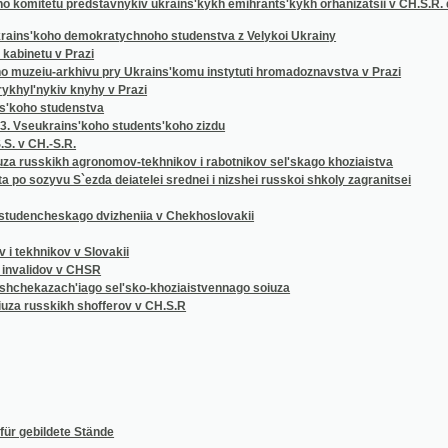
u v Prazi
iu-arkhivu pry Ukrains'komu instytuti hromadoznavstva v Prazi
ykiv knyhy v Prazi
 studenstva
krains'koho students'koho zizdu
.-S.R.
skikh agronomov-tekhnikov i rabotnikov sel'skago khoziaistva
yvu S`ezda deiatelei srednei i nizshei russkoi shkoly zagranitsei
heskago dvizheniia v Chekhoslovakii
nikov v Slovakii
dov v CHSR
zach'iago sel'sko-khoziaistvennago soiuza
sskikh shofferov v CH.S.R
ldete Stände