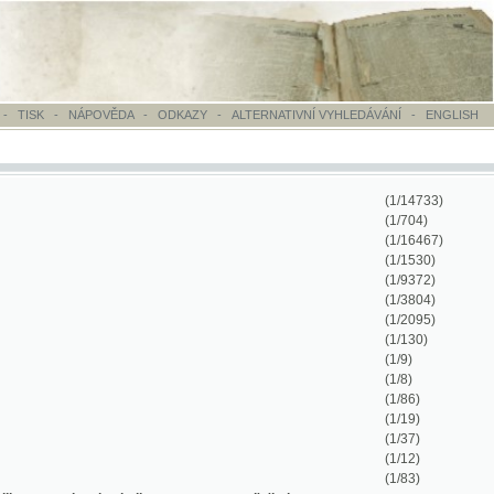
OVĚDA
-
ODKAZY
-
ALTERNATIVNÍ VYHLEDÁVÁNÍ
-
ENGLISH
(1/14733)
(1/704)
(1/16467)
(1/1530)
(1/9372)
(1/3804)
(1/2095)
(1/130)
(1/9)
(1/8)
(1/86)
(1/19)
(1/37)
(1/12)
(1/83)
 akcii protestu proty pol's'koho teroru na
(1/129)
(1/8)