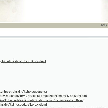
RSS
-
TISK
-
NÁP
tásban telsorolt nevekröl
su ukrains'koho studenstva
diantsiv pry Ukrains'kii knyhozbirni imeny T. Shevchenka
ho pedahohichnoho instytutu im. Drahomanova u Prazi
'koi hospodars'koi akademii
tu predstavnykiv ukrains'kykh emihrants'kykh orhanizatsii v CH.S.R. dlia perevedennia
oho demokratychnoho studenstva z Velykoi Ukrainy