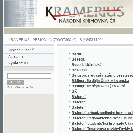
KRAMERIUS
-
PERIODIKA
(796/5736010) -
B
(48/534490)
Typy dokumentů
*
Bazar
Abeceda
*
Beseda
Výběr titulu
*
Beseda Učitelská
*
Besedník
*
Betüsoros jegyzék számu veszteségi kimuta
*
Bibliografie dějin Československa
*
Bibliografie dějin Českých zemí
Pokročilé vyhledávání
*
Bič
*
Biuleten'
*
Biuleten'
*
Biuleten'
*
Biuleten' orhanizatsiinoho komitetu konhre
*
Biuleten' Pedahohichnoi setsii studentiv-ra
*
Biuleten' students'koi hromady Ukrains'ko
*
Biuleten' Tovarystva prykhyl'nykiv Ukrains
Biuleten' Tsentral'noho vykonavchoho komite
*
zakhidnykh zemliakh Ukrainy
*
Biuleten' tymchasovoho komitetu ukrains'k