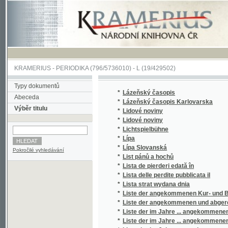
KRAMERIUS
-
PERIODIKA
(796/5736010) -
L
(19/429502)
Typy dokumentů
*
Lázeňský časopis
Abeceda
*
Lázeňský časopis Karlovarska
Výběr titulu
*
Lidové noviny
*
Lidové noviny
*
Lichtspielbühne
*
Lípa
*
Lípa Slovanská
Pokročilé vyhledávání
*
List pánů a hochů
*
Lista de pierderi edată în
*
Lista delle perdite pubblicata il
*
Lista strat wydana dnia
*
Liste der angekommenen Kur- und Badegäste i
*
Liste der angekommenen und abgereisten P. 
*
Liste der im Jahre ... angekommenen Kur- un
*
Liste der im Jahre ... angekommenen P.T. Ku
*
Liste der im Jahre ... angekommenen und ab
*
Liste der im Jahre ... angekommenen und ab
*
Liste der P.T. Cur- und Badegäste in Carlsba