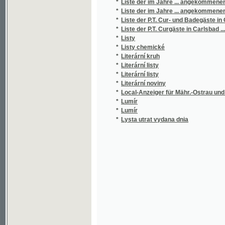
*
Liste der P.T. Curgäste in Carlsbad ...
*
Listy
*
Listy chemické
*
Literární kruh
*
Literární listy
*
Literární listy
*
Literární noviny
*
Local-Anzeiger für Mähr.-Ostrau und Umge
*
Lumír
*
Lumír
*
Lysta utrat vydana dnia