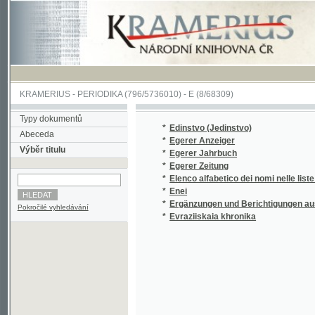
KRAMERIUS
-
PERIODIKA
(796/5736010) -
E
(8/68309)
Typy dokumentů
*
Edinstvo (Jedinstvo)
Abeceda
*
Egerer Anzeiger
Výběr titulu
*
Egerer Jahrbuch
*
Egerer Zeitung
*
Elenco alfabetico dei nomi nelle liste delle p
*
Enei
*
Ergänzungen und Berichtigungen ausgegeb
Pokročilé vyhledávání
*
Evraziiskaia khronika