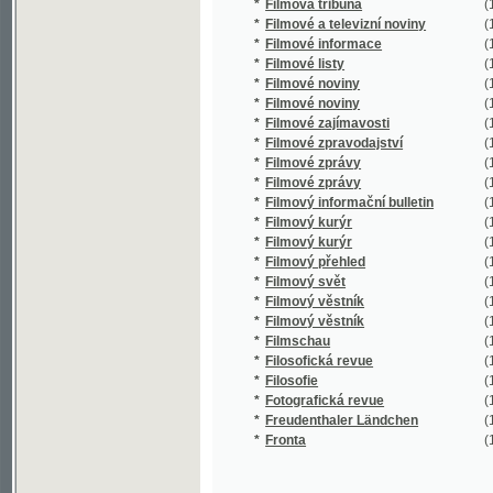
*
Filmové listy
(1/1359)
*
Filmové noviny
(1/36)
*
Filmové noviny
(1/1042)
*
Filmové zajímavosti
(1/1519)
*
Filmové zpravodajství
(1/3217)
*
Filmové zprávy
(1/286)
*
Filmové zprávy
(1/201)
*
Filmový informační bulletin
(1/1796)
*
Filmový kurýr
(1/6380)
*
Filmový kurýr
(1/84)
*
Filmový přehled
(1/35957
*
Filmový svět
(1/129)
*
Filmový věstník
(1/797)
*
Filmový věstník
(1/179)
*
Filmschau
(1/1237)
*
Filosofická revue
(1/3076)
*
Filosofie
(1/706)
*
Fotografická revue
(1/335)
*
Freudenthaler Ländchen
(1/2412)
*
Fronta
(1/8960)