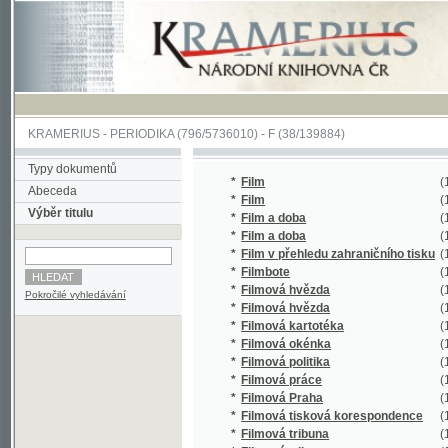
KRAMERIUS
-
PERIODIKA
(796/5736010) -
F
(38/139884)
Typy dokumentů
*
Film
(1/154)
Abeceda
*
Film
(1/8457)
Výběr titulu
*
Film a doba
(1/2874)
*
Film a doba
(1/28096
*
Film v přehledu zahraničního tisku
(1/1063)
*
Filmbote
(1/60)
*
Filmová hvězda
(1/113)
Pokročilé vyhledávání
*
Filmová hvězda
(1/18)
*
Filmová kartotéka
(1/812)
*
Filmová okénka
(1/229)
*
Filmová politika
(1/622)
*
Filmová práce
(1/574)
*
Filmová Praha
(1/317)
*
Filmová tisková korespondence
(1/1607)
*
Filmová tribuna
(1/36)
*
Filmová tribuna
(1/126)
*
Filmové a televizní noviny
(1/528)
*
Filmové informace
(1/24490