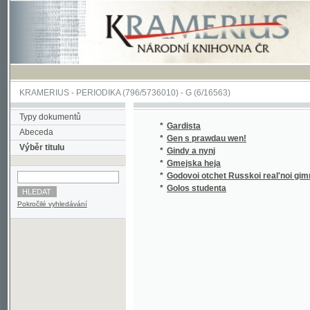
KRAMERIUS
-
PERIODIKA
(796/5736010) -
G
(6/16563)
Typy dokumentů
*
Gardista
Abeceda
*
Gen s prawdau wen!
Výběr titulu
*
Gindy a nynj
*
Gmejska heja
*
Godovoi otchet Russkoi real'noi gimnazii v M
*
Golos studenta
Pokročilé vyhledávání