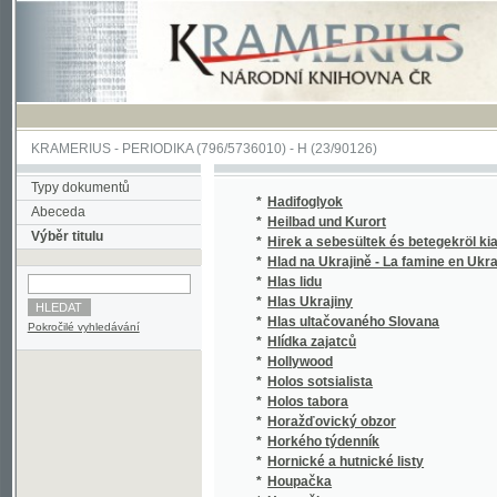
KRAMERIUS
-
PERIODIKA
(796/5736010) -
H
(23/90126)
Typy dokumentů
*
Hadifoglyok
Abeceda
*
Heilbad und Kurort
Výběr titulu
*
Hirek a sebesültek és betegekröl kiadatott
*
Hlad na Ukrajině - La famine en Ukraine
(
*
Hlas lidu
*
Hlas Ukrajiny
(
*
Hlas ultačovaného Slovana
(
Pokročilé vyhledávání
*
Hlídka zajatců
(
*
Hollywood
(
*
Holos sotsialista
(
*
Holos tabora
(
*
Horažďovický obzor
*
Horkého týdenník
(
*
Hornické a hutnické listy
*
Houpačka
*
Houpačky
(
*
Hromads'kyi vistnyk
(
*
Hronka, Podtatranská Zábavnice
(