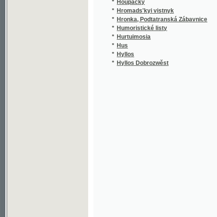
*
Humoristické listy
*
Hurtuimosia
(
*
Hus
*
Hyllos
(
*
Hyllos Dobrozwěst
(