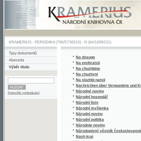
KRAMERIUS
-
PERIODIKA
(796/5736010) -
N
(64/1099331)
Typy dokumentů
*
Na dosuge
Abeceda
*
Na emihratsii
Výběr titulu
*
Na chuzhbine
*
Na chuzhyni
*
Na sluzhbi natsii
*
Nachrichten über Verwundete und Kranke 
*
Národné noviny
Pokročilé vyhledávání
*
Národní hospodář
*
Národní listy
*
Národní myšlenka
*
Národní noviny
*
Národní politika
*
Národnie noviny
*
Národopisný věstník českoslovanský
*
Nash krai
*
Nasha hromada
*
Nasha spilka
*
Nasha Ukraina