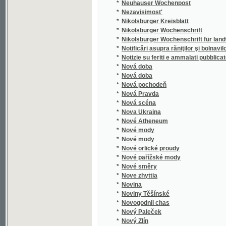
*
Notificări asupra răniţilor şi bolnavilor edată 
*
Notizie su feriti e ammalati pubblicate il
*
Nová doba
*
Nová doba
*
Nová pochodeň
*
Nová Pravda
*
Nová scéna
*
Nova Ukraina
*
Nové Atheneum
*
Nové mody
*
Nové mody
*
Nové orlické proudy
*
Nové pařížské mody
*
Nové směry
*
Nove zhyttia
*
Novina
*
Noviny Těšínské
*
Novogodnii chas
*
Nový Paleček
*
Nový Zlín
*
Novye zaprosy
*
Novyi vikhot'
*
Nowiny