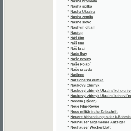
*
Nasha zemlia
*
Nashe slovo
*
Nashym ditiam
*
Nastup
*
Náš film
*
Náš film
*
Náš kraj
*
Naše listy
*
Naše noviny
*
Naše Polabí
*
Naše pravda
*
Našinec
*
Natsional'na dumka
*
Naukovyi zbirnyk
*
Naukovyi zbirnyk Ukrains'koho universytetu
*
Naukovyi zbirnyk Ukrains'koho vil'noho univ
*
Nedelia (Týden)
*
Neue Film-Revue
*
Neue militärische Zeitschrift
*
Neuere Abhandlungen der k.Böhmischen Ges
*
Neuhauser allgemeiner Anzeiger
*
Neuhauser Wochenblatt
*
Neuhauser Wochenpost
*
Nezavisimost'
*
Nikolsburger Kreisblatt
*
Nikolsburger Wochenschrift
*
Nikolsburger Wochenschrift für landwirtscha