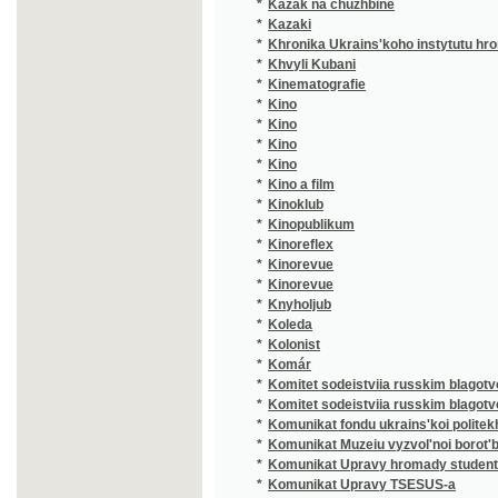
*
Khvyli Kubani
*
Kinematografie
*
Kino
*
Kino
*
Kino
*
Kino
*
Kino a film
*
Kinoklub
*
Kinopublikum
*
Kinoreflex
*
Kinorevue
*
Kinorevue
*
Knyholjub
*
Koleda
*
Kolonist
*
Komár
*
Komitet sodeistviia russkim blagotvoritel'ny
*
Komitet sodeistviia russkim blagotvoritelny
*
Komunikat fondu ukrains'koi politekhniky
*
Komunikat Muzeiu vyzvol'noi borot'by Ukrai
*
Komunikat Upravy hromady studentiv emihra
*
Komunikat Upravy TSESUS-a
*
Komunikat Vykonavchoi komisii ukrains'kykh
*
Konstituční pražské nowiny
*
Kooperatyvnyi ohliad
*
Kraj Královéhradecký
*
Kralevogradetskii "Sredniak"