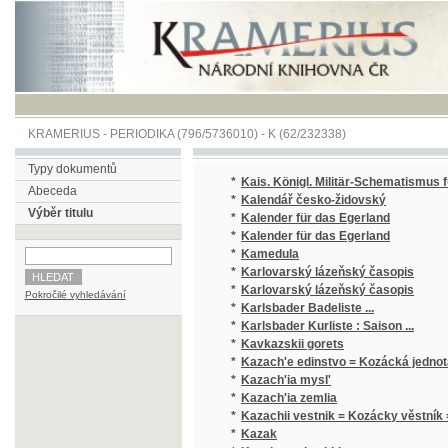
KRAMERIUS
-
PERIODIKA
(796/5736010) -
K
(62/232338)
Typy dokumentů
*
Kais. Königl. Militär-Schematismus für ...
Abeceda
*
Kalendář česko-židovský
Výběr titulu
*
Kalender für das Egerland
*
Kalender für das Egerland
*
Kamedula
*
Karlovarský lázeňský časopis
*
Karlovarský lázeňský časopis
Pokročilé vyhledávání
*
Karlsbader Badeliste ...
*
Karlsbader Kurliste : Saison ...
*
Kavkazskii gorets
*
Kazach'e edinstvo = Kozácká jednota = L'un
*
Kazach'ia mysl'
*
Kazach'ia zemlia
*
Kazachii vestnik = Kozácky věstník = Der K
*
Kazak
*
Kazak na chuzhbine
*
Kazaki
*
Khronika Ukrains'koho instytutu hromadozn