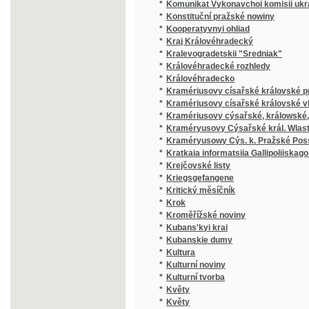
*
Královéhradecké rozhledy
*
Královéhradecko
*
Kramériusovy císařské královské pražské 
*
Kramériusovy císařské královské vlastens
*
Kramériusovy cýsařské, králowské, wlaste
*
Kraméryusovy Cýsařské král. Wlastenské 
*
Kraméryusowy Cýs. k. Pražské Posstowsk
*
Kratkaia informatsiia Gallipoliiskago zemlia
*
Krejčovské listy
*
Kriegsgefangene
*
Kritický měsíčník
*
Krok
*
Kroměřížské noviny
*
Kubans'kyi krai
*
Kubanskie dumy
*
Kultura
*
Kulturní noviny
*
Kulturní tvorba
*
Květy
*
Květy
*
Květy a plody
*
Květy české
*
Kwěty
*
Kwěty a plody
*
Kwěty české