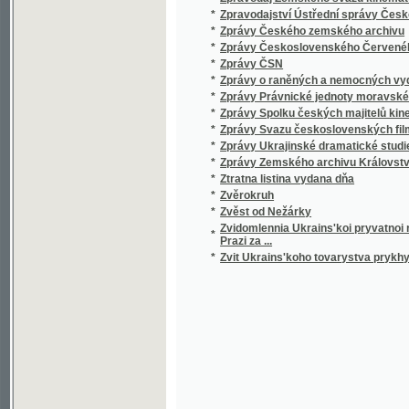
*
Zprávy Právnické jednoty moravské v Brně
*
Zprávy Spolku českých majitelů kinematogr
*
Zprávy Svazu československých filmových a
*
Zprávy Ukrajinské dramatické studie v Pr
*
Zprávy Zemského archivu Království české
*
Ztratna listina vydana dňa
*
Zvěrokruh
*
Zvěst od Nežárky
Zvidomlennia Ukrains'koi pryvatnoi reformova
*
Prazi za ...
*
Zvit Ukrains'koho tovarystva prykhyl'nykiv k