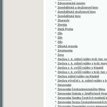
*
Zemědělské družstevní listy
*
Zemědělské listy
*
Zhuravly
*
Zhyttia
*
Zlatá Praha
*
Zlín
*
Zlín
*
Zlín
*
Zlínská pravda
*
Zmahannia
*
Zora
*
Zpráva c. k. státní reálky král. hor. města K
*
Zpráva c. k. státní reálky v král. horním mě
*
Zpráva c. k. vyšší reálky v Kladně
*
Zpráva c. k. vyšší reálky v král. hor. městě 
*
Zpráva státní reálky na Kladně
*
Zpráva výroční c. k. státní reálky v kr. hor.
*
Zpravodaj
*
Zpravodaj československého filmu
*
Zpravodaj Sokola v Jindřichově Hradci
*
Zpravodaj Spolku českých majitelů kinemat
*
Zpravodaj Svazu československých filmovýc
*
Zpravodaj Zemského svazu kinematografů 
*
Zpravodajství Ústřední správy Českosloven
*
Zprávy Českého zemského archivu
*
Zprávy Československého Červeného kříže
*
Zprávy ČSN
*
Zprávy o raněných a nemocných vydané