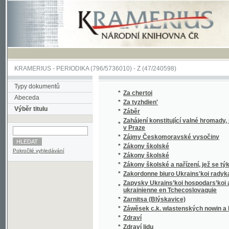
KRAMERIUS
-
PERIODIKA
(796/5736010) -
Z
(47/240598)
Typy dokumentů
*
Za chertoi
Abeceda
*
Za tyzhdien'
Výběr titulu
*
Záběr
Zahájení konstitující valné hromady, jednat
*
v Praze
*
Zájmy Českomoravské vysočiny
*
Zákony školské
Pokročilé vyhledávání
*
Zákony školské
*
Zákony školské a nařízení, jež se týkají šk
*
Zakordonne biuro Ukrains'koi radykal'no-demo
Zapysky Ukrains’koi hospodars’koi akademii 
*
ukrainienne en Tchecoslovaquie
*
Zarnitsa (Blýskavice)
*
Záwěsek c.k. wlastenských nowin a list nepo
*
Zdraví
*
Zdraví lidu
*
Zdravotnické noviny
*
Zemědělské a družstevní listy