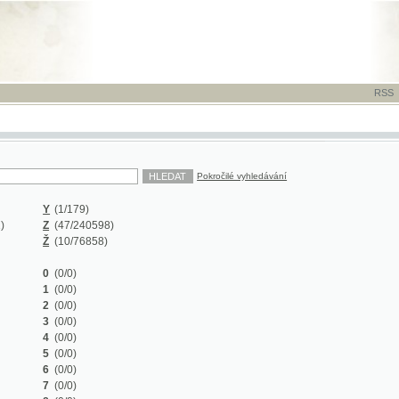
RSS
-
TISK
-
NÁP
Pokročilé vyhledávání
Y
(1/179)
Z
(47/240598)
Ž
(10/76858)
0
(0/0)
1
(0/0)
2
(0/0)
3
(0/0)
4
(0/0)
5
(0/0)
6
(0/0)
7
(0/0)
8
(0/0)
9
(0/0)