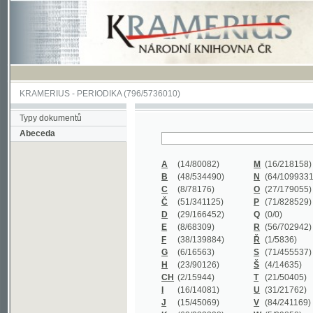
KRAMERIUS
-
PERIODIKA
(796/5736010)
Typy dokumentů
Abeceda
A
(14/80082)
M
(16/218158)
B
(48/534490)
N
(64/1099331)
C
(8/78176)
O
(27/179055)
Č
(51/341125)
P
(71/828529)
D
(29/166452)
Q
(0/0)
E
(8/68309)
R
(56/702942)
F
(38/139884)
Ř
(1/5836)
G
(6/16563)
S
(71/455537)
H
(23/90126)
Š
(4/14635)
CH
(2/15944)
T
(21/50405)
I
(16/14081)
U
(31/21762)
J
(15/45069)
V
(84/241169)
K
(62/232338)
W
(5/39858)
L
(19/429502)
X
(0/0)