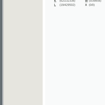
©2003-2010
Developed
under GNU GPL
by
Qbizm
,
NKČR
and
KNAV