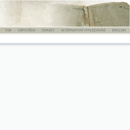
OVĚDA
-
ODKAZY
-
ALTERNATIVNÍ VYHLEDÁVÁNÍ
-
ENGLISH