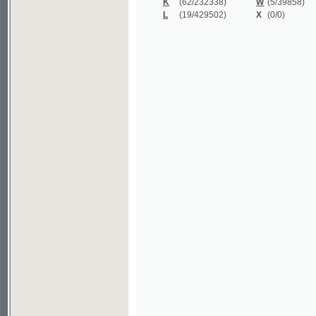
©2003-2010
Developed
under GNU GPL
by
Qbizm
,
NKČR
and
KNAV