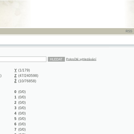
RSS
-
TISK
-
NÁP
Pokročilé vyhledávání
Y
(1/179)
Z
(47/240598)
Ž
(10/76858)
0
(0/0)
1
(0/0)
2
(0/0)
3
(0/0)
4
(0/0)
5
(0/0)
6
(0/0)
7
(0/0)
8
(0/0)
9
(0/0)