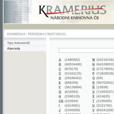
KRAMERIUS
-
PERIODIKA
(796/5736010)
Typy dokumentů
Abeceda
A
(14/80082)
M
(16/218158)
B
(48/534490)
N
(64/1099331)
C
(8/78176)
O
(27/179055)
Č
(51/341125)
P
(71/828529)
D
(29/166452)
Q
(0/0)
E
(8/68309)
R
(56/702942)
F
(38/139884)
Ř
(1/5836)
G
(6/16563)
S
(71/455537)
H
(23/90126)
Š
(4/14635)
CH
(2/15944)
T
(21/50405)
I
(16/14081)
U
(31/21762)
J
(15/45069)
V
(84/241169)
K
(62/232338)
W
(5/39858)
L
(19/429502)
X
(0/0)