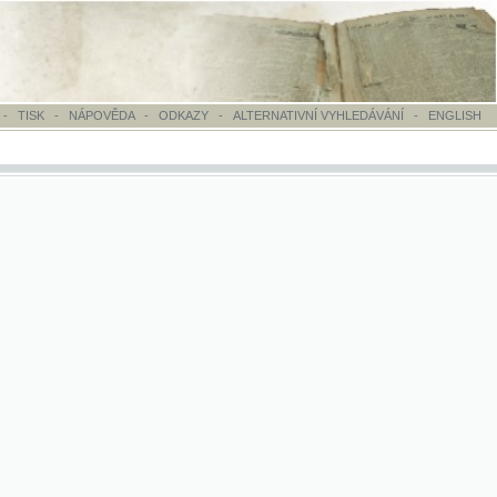
OVĚDA
-
ODKAZY
-
ALTERNATIVNÍ VYHLEDÁVÁNÍ
-
ENGLISH