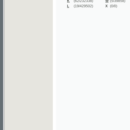
©2003-2010
Developed
under GNU GPL
by
Qbizm
,
NKČR
and
KNAV