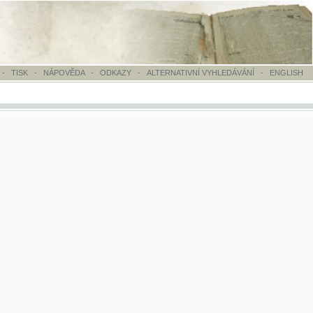
OVĚDA
-
ODKAZY
-
ALTERNATIVNÍ VYHLEDÁVÁNÍ
-
ENGLISH