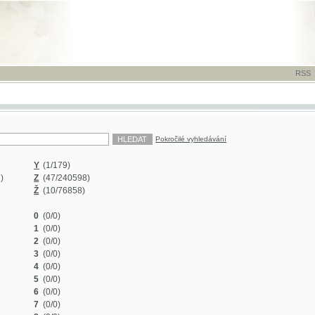
RSS
-
TISK
-
NÁP
Pokročilé vyhledávání
Y
(1/179)
Z
(47/240598)
Ž
(10/76858)
0
(0/0)
1
(0/0)
2
(0/0)
3
(0/0)
4
(0/0)
5
(0/0)
6
(0/0)
7
(0/0)
8
(0/0)
9
(0/0)