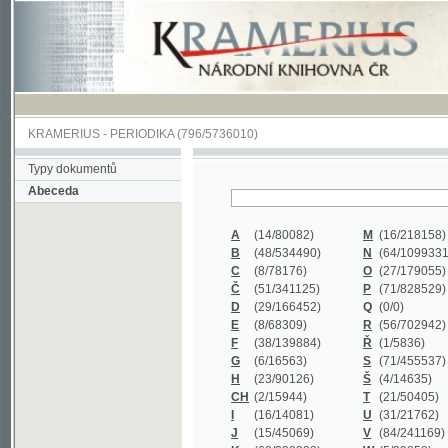
KRAMERIUS
-
PERIODIKA
(796/5736010)
Typy dokumentů
Abeceda
A
(14/80082)
M
(16/218158)
B
(48/534490)
N
(64/1099331)
C
(8/78176)
O
(27/179055)
Č
(51/341125)
P
(71/828529)
D
(29/166452)
Q
(0/0)
E
(8/68309)
R
(56/702942)
F
(38/139884)
Ř
(1/5836)
G
(6/16563)
S
(71/455537)
H
(23/90126)
Š
(4/14635)
CH
(2/15944)
T
(21/50405)
I
(16/14081)
U
(31/21762)
J
(15/45069)
V
(84/241169)
K
(62/232338)
W
(5/39858)
L
(19/429502)
X
(0/0)