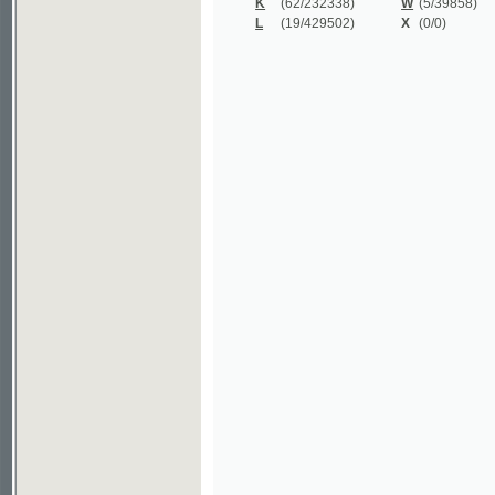
©2003-2010
Developed
under GNU GPL
by
Qbizm
,
NKČR
and
KNAV