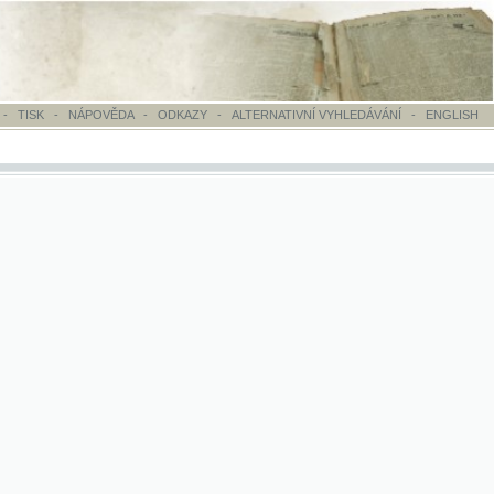
OVĚDA
-
ODKAZY
-
ALTERNATIVNÍ VYHLEDÁVÁNÍ
-
ENGLISH