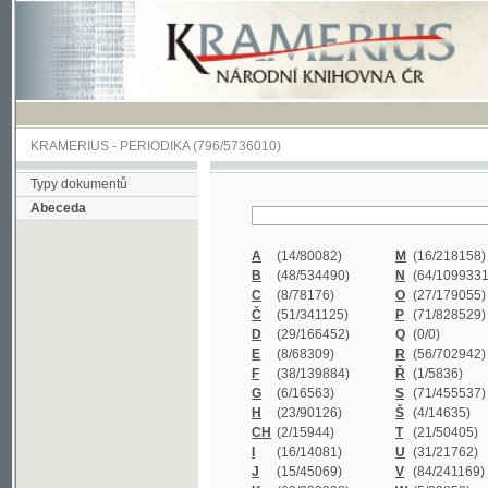
KRAMERIUS
-
PERIODIKA
(796/5736010)
Typy dokumentů
Abeceda
A
(14/80082)
M
(16/218158)
B
(48/534490)
N
(64/1099331)
C
(8/78176)
O
(27/179055)
Č
(51/341125)
P
(71/828529)
D
(29/166452)
Q
(0/0)
E
(8/68309)
R
(56/702942)
F
(38/139884)
Ř
(1/5836)
G
(6/16563)
S
(71/455537)
H
(23/90126)
Š
(4/14635)
CH
(2/15944)
T
(21/50405)
I
(16/14081)
U
(31/21762)
J
(15/45069)
V
(84/241169)
K
(62/232338)
W
(5/39858)
L
(19/429502)
X
(0/0)