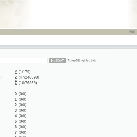
RSS
-
TISK
-
NÁP
Pokročilé vyhledávání
Y
(1/179)
Z
(47/240598)
Ž
(10/76858)
0
(0/0)
1
(0/0)
2
(0/0)
3
(0/0)
4
(0/0)
5
(0/0)
6
(0/0)
7
(0/0)
8
(0/0)
9
(0/0)