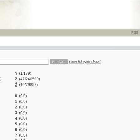
RSS
-
TISK
-
NÁP
Pokročilé vyhledávání
Y
(1/179)
Z
(47/240598)
Ž
(10/76858)
0
(0/0)
1
(0/0)
2
(0/0)
3
(0/0)
4
(0/0)
5
(0/0)
6
(0/0)
7
(0/0)
8
(0/0)
9
(0/0)