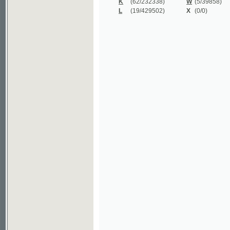
©2003-2010
Developed
under GNU GPL
by
Qbizm
,
NKČR
and
KNAV