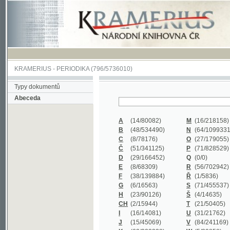
KRAMERIUS
-
PERIODIKA
(796/5736010)
Typy dokumentů
Abeceda
A
(14/80082)
M
(16/218158)
B
(48/534490)
N
(64/1099331)
C
(8/78176)
O
(27/179055)
Č
(51/341125)
P
(71/828529)
D
(29/166452)
Q
(0/0)
E
(8/68309)
R
(56/702942)
F
(38/139884)
Ř
(1/5836)
G
(6/16563)
S
(71/455537)
H
(23/90126)
Š
(4/14635)
CH
(2/15944)
T
(21/50405)
I
(16/14081)
U
(31/21762)
J
(15/45069)
V
(84/241169)
K
(62/232338)
W
(5/39858)
L
(19/429502)
X
(0/0)