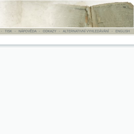
OVĚDA
-
ODKAZY
-
ALTERNATIVNÍ VYHLEDÁVÁNÍ
-
ENGLISH