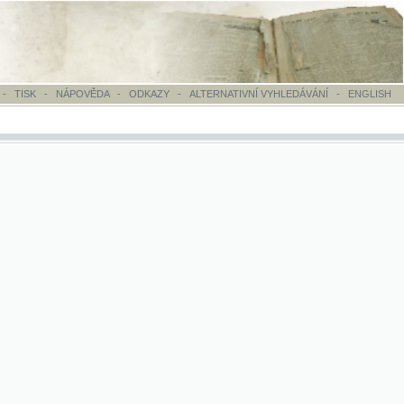
OVĚDA
-
ODKAZY
-
ALTERNATIVNÍ VYHLEDÁVÁNÍ
-
ENGLISH