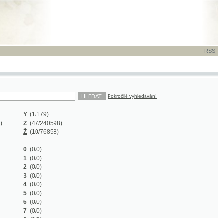
RSS
-
TISK
-
NÁP
Pokročilé vyhledávání
Y
(1/179)
Z
(47/240598)
Ž
(10/76858)
0
(0/0)
1
(0/0)
2
(0/0)
3
(0/0)
4
(0/0)
5
(0/0)
6
(0/0)
7
(0/0)
8
(0/0)
9
(0/0)