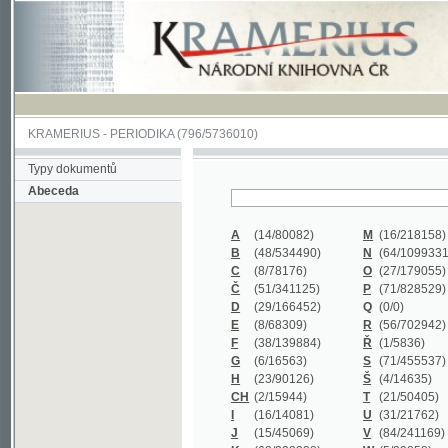
KRAMERIUS
-
PERIODIKA
(796/5736010)
Typy dokumentů
Abeceda
A
(14/80082)
M
(16/218158)
B
(48/534490)
N
(64/1099331)
C
(8/78176)
O
(27/179055)
Č
(51/341125)
P
(71/828529)
D
(29/166452)
Q
(0/0)
E
(8/68309)
R
(56/702942)
F
(38/139884)
Ř
(1/5836)
G
(6/16563)
S
(71/455537)
H
(23/90126)
Š
(4/14635)
CH
(2/15944)
T
(21/50405)
I
(16/14081)
U
(31/21762)
J
(15/45069)
V
(84/241169)
K
(62/232338)
W
(5/39858)
L
(19/429502)
X
(0/0)