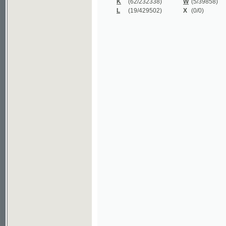
©2003-2010
Developed
under GNU GPL
by
Qbizm
,
NKČR
and
KNAV