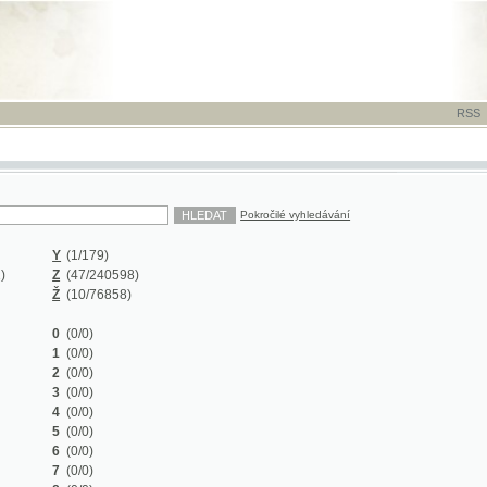
RSS
-
TISK
-
NÁP
Pokročilé vyhledávání
Y
(1/179)
Z
(47/240598)
Ž
(10/76858)
0
(0/0)
1
(0/0)
2
(0/0)
3
(0/0)
4
(0/0)
5
(0/0)
6
(0/0)
7
(0/0)
8
(0/0)
9
(0/0)