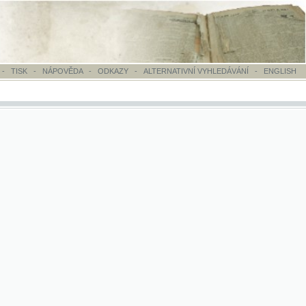
OVĚDA
-
ODKAZY
-
ALTERNATIVNÍ VYHLEDÁVÁNÍ
-
ENGLISH