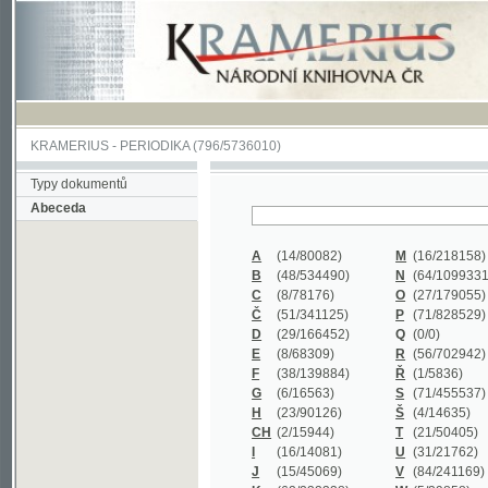
KRAMERIUS
-
PERIODIKA
(796/5736010)
Typy dokumentů
Abeceda
A
(14/80082)
M
(16/218158)
B
(48/534490)
N
(64/1099331)
C
(8/78176)
O
(27/179055)
Č
(51/341125)
P
(71/828529)
D
(29/166452)
Q
(0/0)
E
(8/68309)
R
(56/702942)
F
(38/139884)
Ř
(1/5836)
G
(6/16563)
S
(71/455537)
H
(23/90126)
Š
(4/14635)
CH
(2/15944)
T
(21/50405)
I
(16/14081)
U
(31/21762)
J
(15/45069)
V
(84/241169)
K
(62/232338)
W
(5/39858)
L
(19/429502)
X
(0/0)