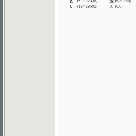
©2003-2010
Developed
under GNU GPL
by
Qbizm
,
NKČR
and
KNAV