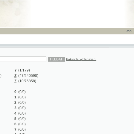
RSS
-
TISK
-
NÁP
Pokročilé vyhledávání
Y
(1/179)
Z
(47/240598)
Ž
(10/76858)
0
(0/0)
1
(0/0)
2
(0/0)
3
(0/0)
4
(0/0)
5
(0/0)
6
(0/0)
7
(0/0)
8
(0/0)
9
(0/0)