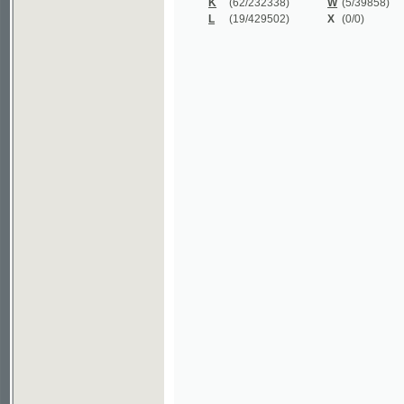
©2003-2010
Developed
under GNU GPL
by
Qbizm
,
NKČR
and
KNAV