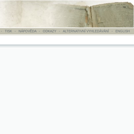
OVĚDA
-
ODKAZY
-
ALTERNATIVNÍ VYHLEDÁVÁNÍ
-
ENGLISH