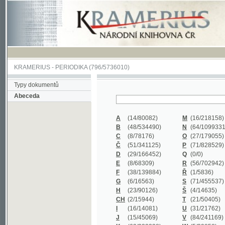
KRAMERIUS
-
PERIODIKA
(796/5736010)
Typy dokumentů
Abeceda
A
(14/80082)
M
(16/218158)
B
(48/534490)
N
(64/1099331)
C
(8/78176)
O
(27/179055)
Č
(51/341125)
P
(71/828529)
D
(29/166452)
Q
(0/0)
E
(8/68309)
R
(56/702942)
F
(38/139884)
Ř
(1/5836)
G
(6/16563)
S
(71/455537)
H
(23/90126)
Š
(4/14635)
CH
(2/15944)
T
(21/50405)
I
(16/14081)
U
(31/21762)
J
(15/45069)
V
(84/241169)
K
(62/232338)
W
(5/39858)
L
(19/429502)
X
(0/0)