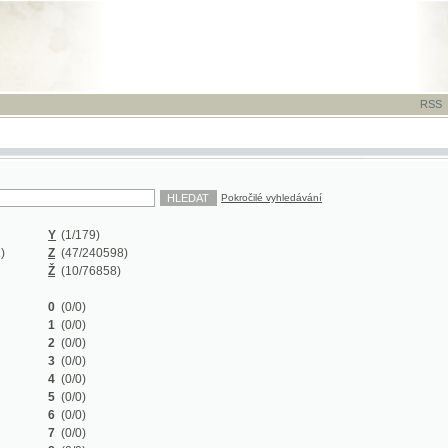
RSS
-
TISK
-
NÁP
Pokročilé vyhledávání
Y
(1/179)
Z
(47/240598)
Ž
(10/76858)
0
(0/0)
1
(0/0)
2
(0/0)
3
(0/0)
4
(0/0)
5
(0/0)
6
(0/0)
7
(0/0)
8
(0/0)
9
(0/0)