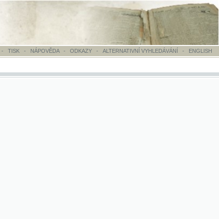
OVĚDA
-
ODKAZY
-
ALTERNATIVNÍ VYHLEDÁVÁNÍ
-
ENGLISH