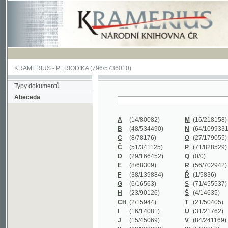
KRAMERIUS
-
PERIODIKA
(796/5736010)
Typy dokumentů
Abeceda
A
(14/80082)
M
(16/218158)
B
(48/534490)
N
(64/1099331)
C
(8/78176)
O
(27/179055)
Č
(51/341125)
P
(71/828529)
D
(29/166452)
Q
(0/0)
E
(8/68309)
R
(56/702942)
F
(38/139884)
Ř
(1/5836)
G
(6/16563)
S
(71/455537)
H
(23/90126)
Š
(4/14635)
CH
(2/15944)
T
(21/50405)
I
(16/14081)
U
(31/21762)
J
(15/45069)
V
(84/241169)
K
(62/232338)
W
(5/39858)
L
(19/429502)
X
(0/0)