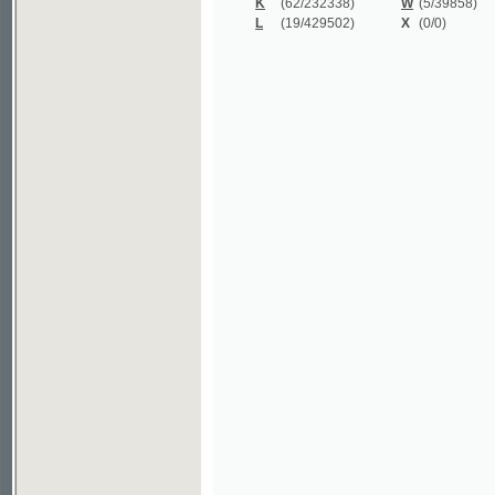
©2003-2010
Developed
under GNU GPL
by
Qbizm
,
NKČR
and
KNAV