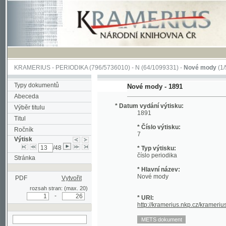
KRAMERIUS
-
PERIODIKA
(796/5736010) -
N
(64/1099331) -
Nové mody
(1/5057)
Typy dokumentů
Nové mody - 1891
Abeceda
* Datum vydání výtisku:
Výběr titulu
1891
Titul
* Číslo výtisku:
Ročník
7
Výtisk
/48
* Typ výtisku:
číslo periodika
Stránka
* Hlavní název:
Nové mody
PDF
Vytvořit
rozsah stran: (max. 20)
-
* URI:
http://kramerius.nkp.cz/kramerius/hand
hledat v aktuálním
výtisku
Stránka periodika:
(1a) (titulní strana)
(1b)
(1)