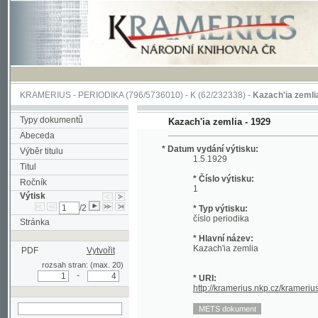
KRAMERIUS
-
PERIODIKA
(796/5736010) -
K
(62/232338) -
Kazach'ia zemlia
(1/8)
Typy dokumentů
Kazach'ia zemlia - 1929
Abeceda
* Datum vydání výtisku:
Výběr titulu
1.5.1929
Titul
* Číslo výtisku:
Ročník
1
Výtisk
/2
* Typ výtisku:
číslo periodika
Stránka
* Hlavní název:
Kazach'ia zemlia
PDF
Vytvořit
rozsah stran: (max. 20)
-
* URI:
http://kramerius.nkp.cz/kramerius/hand
hledat v aktuálním
výtisku
Stránka periodika:
(1)
2
3
4