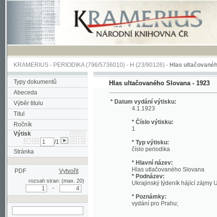
KRAMERIUS
-
PERIODIKA
(796/5736010) -
H
(23/90126) -
Hlas ultačovaného Slova
Typy dokumentů
Hlas ultačovaného Slovana - 1923
Abeceda
* Datum vydání výtisku:
Výběr titulu
4.1.1923
Titul
* Číslo výtisku:
Ročník
1
Výtisk
/1
* Typ výtisku:
číslo periodika
Stránka
* Hlavní název:
Hlas utlačovaného Slovana
PDF
Vytvořit
* Podnázev:
rozsah stran: (max. 20)
Ukrajinský týdeník hájící zájmy Ukrajins
-
* Poznámky:
vydání pro Prahu;
hledat v aktuálním
* URI:
výtisku
http://kramerius.nkp.cz/kramerius/han