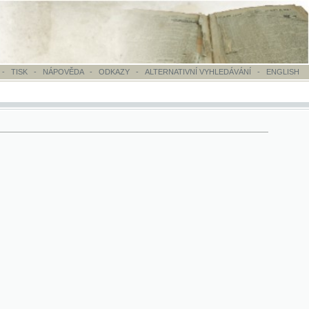
OVĚDA
-
ODKAZY
-
ALTERNATIVNÍ VYHLEDÁVÁNÍ
-
ENGLISH