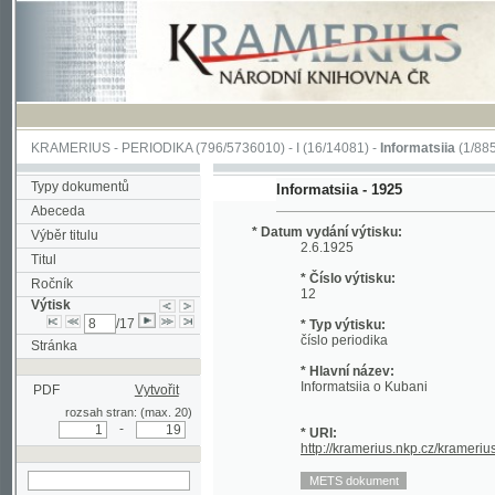
KRAMERIUS
-
PERIODIKA
(796/5736010) -
I
(16/14081) -
Informatsiia
(1/885)
Typy dokumentů
Informatsiia - 1925
Abeceda
* Datum vydání výtisku:
Výběr titulu
2.6.1925
Titul
* Číslo výtisku:
Ročník
12
Výtisk
/17
* Typ výtisku:
číslo periodika
Stránka
* Hlavní název:
Informatsiia o Kubani
PDF
Vytvořit
rozsah stran: (max. 20)
-
* URI:
http://kramerius.nkp.cz/kramerius/han
hledat v aktuálním
výtisku
Stránka periodika:
1 (titulní strana)
2
3
4
5
6
7