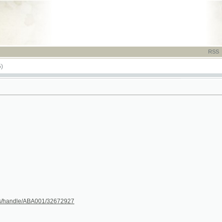
RSS
-
TISK
-
NÁP
dle/ABA001/32672927
8
9
10
11
12
13
14
15
16
17
18
19