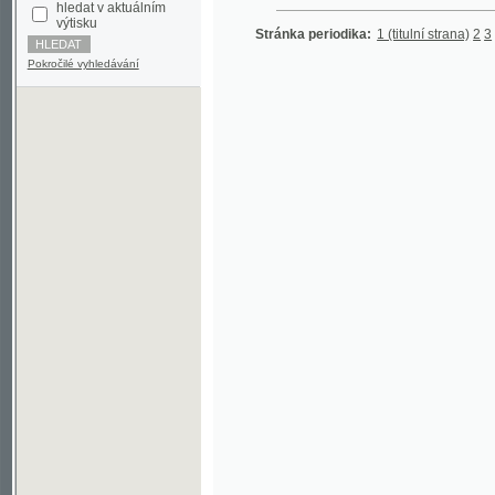
Pokročilé vyhledávání
©2003-2010
Developed
under GNU GPL
by
Qbizm
,
NKČR
and
KNAV