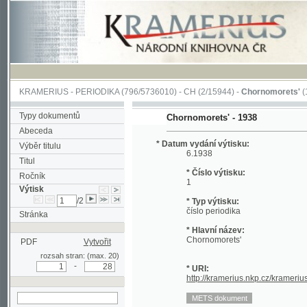
KRAMERIUS
-
PERIODIKA
(796/5736010) -
CH
(2/15944) -
Chornomorets'
(1/115)
Typy dokumentů
Chornomorets' - 1938
Abeceda
* Datum vydání výtisku:
Výběr titulu
6.1938
Titul
* Číslo výtisku:
Ročník
1
Výtisk
/2
* Typ výtisku:
číslo periodika
Stránka
* Hlavní název:
Chornomorets'
PDF
Vytvořit
rozsah stran: (max. 20)
-
* URI:
http://kramerius.nkp.cz/kramerius/hand
hledat v aktuálním
výtisku
Stránka periodika:
(I)
(1)
2
3
4
5
6
7
8
9
10
11