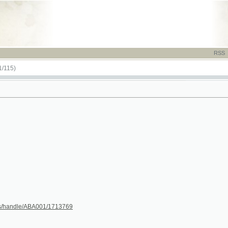
RSS
-
TISK
-
NÁP
le/ABA001/1713769
12
13
14
(14a)
15
16
17
18
19
20
21
22
23
24
25
26