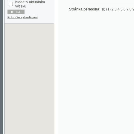
Pokročilé vyhledávání
©2003-2010
Developed
under GNU GPL
by
Qbizm
,
NKČR
and
KNAV