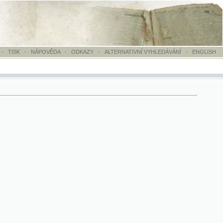
OVĚDA
-
ODKAZY
-
ALTERNATIVNÍ VYHLEDÁVÁNÍ
-
ENGLISH