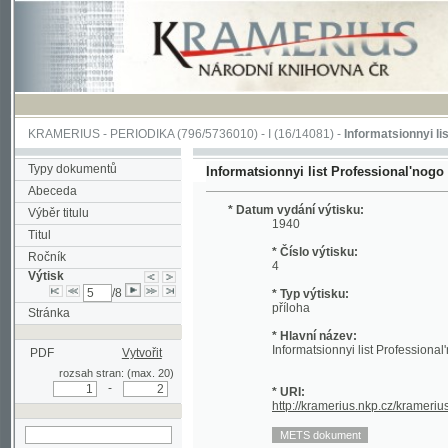
KRAMERIUS
-
PERIODIKA
(796/5736010) -
I
(16/14081) -
Informatsionnyi list Profe
Typy dokumentů
Informatsionnyi list Professional'nogo soiuza 
Abeceda
* Datum vydání výtisku:
Výběr titulu
1940
Titul
* Číslo výtisku:
Ročník
4
Výtisk
/8
* Typ výtisku:
příloha
Stránka
* Hlavní název:
Informatsionnyi list Professional'nogo so
PDF
Vytvořit
rozsah stran: (max. 20)
-
* URI:
http://kramerius.nkp.cz/kramerius/hand
hledat v aktuálním
výtisku
Stránka periodika:
(1)
2