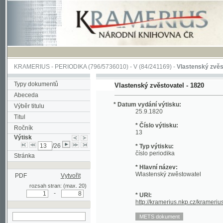
KRAMERIUS
-
PERIODIKA
(796/5736010) -
V
(84/241169) -
Vlastenský zvěstovatel
Typy dokumentů
Vlastenský zvěstovatel - 1820
Abeceda
* Datum vydání výtisku:
Výběr titulu
25.9.1820
Titul
* Číslo výtisku:
Ročník
13
Výtisk
/26
* Typ výtisku:
číslo periodika
Stránka
* Hlavní název:
Wlastenský zwěstowatel
PDF
Vytvořit
rozsah stran: (max. 20)
-
* URI:
http://kramerius.nkp.cz/kramerius/hand
hledat v aktuálním
výtisku
Stránka periodika:
(97)
98
99
100
101
102
10