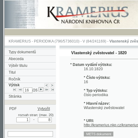
KRAMERIUS
-
PERIODIKA
(796/5736010) -
V
(84/241169) -
Vlastenský zvěstovatel
Typy dokumentů
Vlastenský zvěstovatel - 1820
Abeceda
* Datum vydání výtisku:
Výběr titulu
16.10.1820
Titul
* Číslo výtisku:
Ročník
16
Výtisk
/26
* Typ výtisku:
číslo periodika
Stránka
* Hlavní název:
Wlastenský zwěstowatel
PDF
Vytvořit
rozsah stran: (max. 20)
-
* URI:
http://kramerius.nkp.cz/kramerius/hand
hledat v aktuálním
výtisku
Stránka periodika:
(121)
122
123
124
125
126