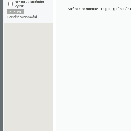
Pokročilé vyhledávání
©2003-2010
Developed
under GNU GPL
by
Qbizm
,
NKČR
and
KNAV