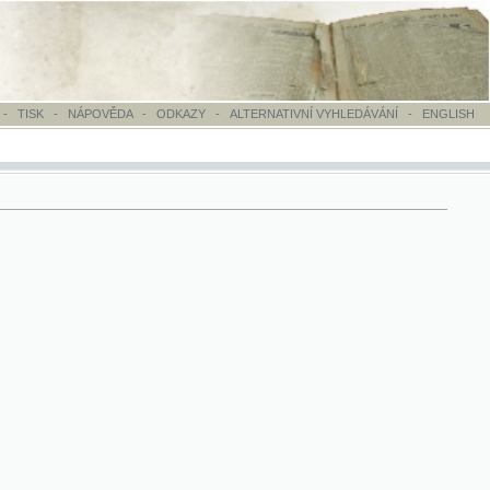
OVĚDA
-
ODKAZY
-
ALTERNATIVNÍ VYHLEDÁVÁNÍ
-
ENGLISH