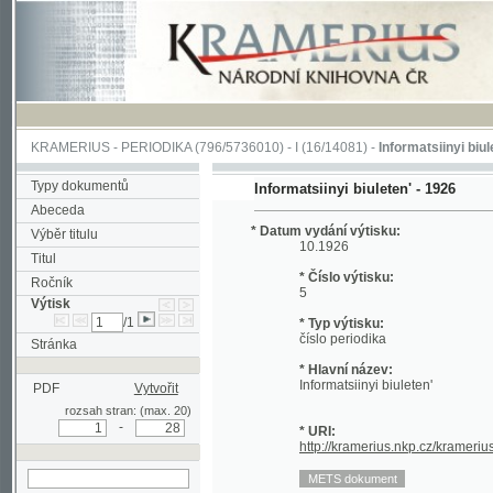
KRAMERIUS
-
PERIODIKA
(796/5736010) -
I
(16/14081) -
Informatsiinyi biuleten'
(1/
Typy dokumentů
Informatsiinyi biuleten' - 1926
Abeceda
* Datum vydání výtisku:
Výběr titulu
10.1926
Titul
* Číslo výtisku:
Ročník
5
Výtisk
/1
* Typ výtisku:
číslo periodika
Stránka
* Hlavní název:
Informatsiinyi biuleten'
PDF
Vytvořit
rozsah stran: (max. 20)
-
* URI:
http://kramerius.nkp.cz/kramerius/han
hledat v aktuálním
výtisku
Stránka periodika:
[1a]
[1b] (prázdná strana)
[1