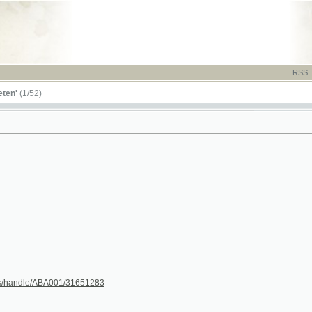
RSS
-
TISK
-
NÁP
52)
dle/ABA001/31651283
] (titulní strana)
2
3
4
5
6
7
8
9
10
11
12
13
14
15
16
17
18
19
20
21
22
23
24
25
26