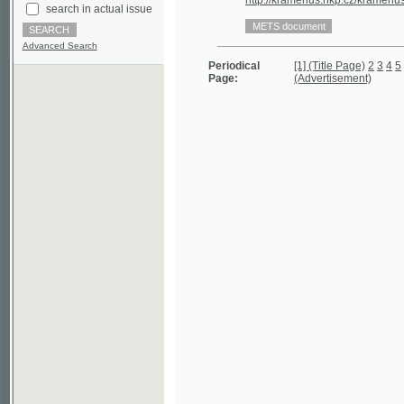
Advanced Search
Periodical
[1] (Title Page)
2
3
4
5
6
7
8
9
Page:
(Advertisement)