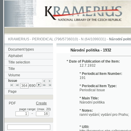
KRAMERIUS
-
PERIODICAL
(796/5736010) -
N
(64/1099331) -
Národní politika
(1/4
Document types
Národní politika - 1932
Alphabet
* Date of Publication of the Item:
Title selection
12.7.1932
Title
* Periodical Item Number:
Volume
191
Issue
/690
* Periodical Item Type:
Periodical Issue
Page
* Main Title:
Národní politika
PDF
Create
page range: (max. 20)
* Notes:
-
ranní vydání; vydání pro Prahu;
* URI:
http://kramerius.nkp.cz/kramerius/hand
search in actual issue