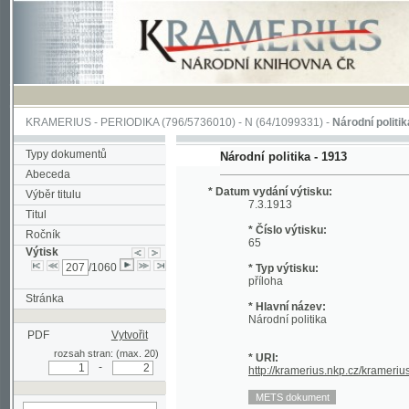
KRAMERIUS
-
PERIODIKA
(796/5736010) -
N
(64/1099331) -
Národní politika
(1/400
Typy dokumentů
Národní politika - 1913
Abeceda
* Datum vydání výtisku:
Výběr titulu
7.3.1913
Titul
* Číslo výtisku:
Ročník
65
Výtisk
/1060
* Typ výtisku:
příloha
Stránka
* Hlavní název:
Národní politika
PDF
Vytvořit
rozsah stran: (max. 20)
* URI:
-
http://kramerius.nkp.cz/kramerius/hand
hledat v aktuálním
Stránka periodika:
[1] (titulní strana)
[2]
výtisku