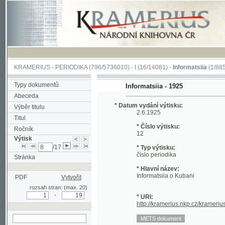
KRAMERIUS
-
PERIODIKA
(796/5736010) -
I
(16/14081) -
Informatsiia
(1/885)
Typy dokumentů
Informatsiia - 1925
Abeceda
* Datum vydání výtisku:
Výběr titulu
2.6.1925
Titul
* Číslo výtisku:
Ročník
12
Výtisk
/17
* Typ výtisku:
číslo periodika
Stránka
* Hlavní název:
Informatsiia o Kubani
PDF
Vytvořit
rozsah stran: (max. 20)
-
* URI:
http://kramerius.nkp.cz/kramerius/han
hledat v aktuálním
výtisku
Stránka periodika:
1 (titulní strana)
2
3
4
5
6
7