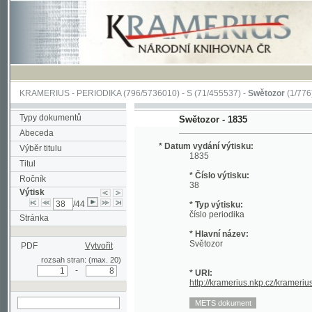
KRAMERIUS
-
PERIODIKA
(796/5736010) -
S
(71/455537) -
Swětozor
(1/776)
Typy dokumentů
Swětozor - 1835
Abeceda
* Datum vydání výtisku:
Výběr titulu
1835
Titul
* Číslo výtisku:
Ročník
38
Výtisk
/44
* Typ výtisku:
číslo periodika
Stránka
* Hlavní název:
Světozor
PDF
Vytvořit
rozsah stran: (max. 20)
-
* URI:
http://kramerius.nkp.cz/kramerius/hand
hledat v aktuálním
výtisku
Stránka periodika:
(297)
298
299
300
301
302