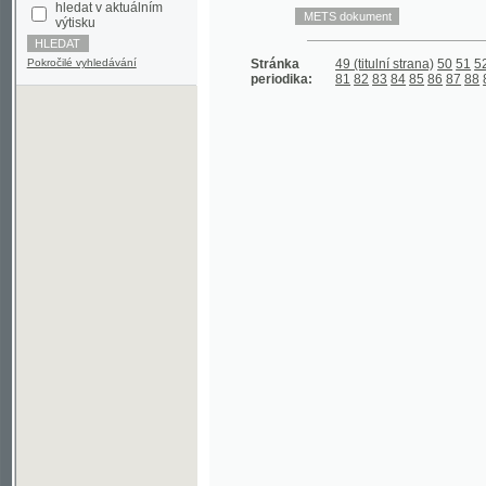
Pokročilé vyhledávání
Stránka
49 (titulní strana)
50
51
52
53
54
periodika:
81
82
83
84
85
86
87
88
89
90
9