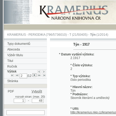
KRAMERIUS
-
PERIODIKA
(796/5736010) -
T
(21/50405) -
Týn
(1/2014)
Typy dokumentů
Týn - 1917
Abeceda
* Datum vydání výtisku:
Výběr titulu
2.1917
Titul
* Číslo výtisku:
Ročník
2
Výtisk
/12
* Typ výtisku:
číslo periodika
Stránka
* Hlavní název:
Týn
PDF
Vytvořit
* Podnázev:
rozsah stran: (max. 20)
Sborník literární a umělecký
-
* URI:
http://kramerius.nkp.cz/kramerius/han
hledat v aktuálním
výtisku