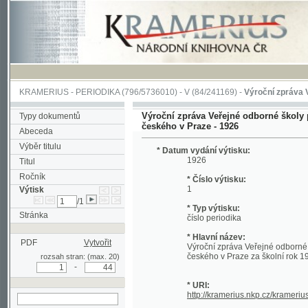
KRAMERIUS
-
PERIODIKA
(796/5736010) -
V
(84/241169) -
Výroční zpráva Veřejné o
Výroční zpráva Veřejné odborné školy pro žen
Typy dokumentů
českého v Praze - 1926
Abeceda
Výběr titulu
* Datum vydání výtisku:
1926
Titul
Ročník
* Číslo výtisku:
1
Výtisk
/1
* Typ výtisku:
Stránka
číslo periodika
* Hlavní název:
PDF
Vytvořit
Výroční zpráva Veřejné odborné školy p
českého v Praze za školní rok 1925-26
rozsah stran: (max. 20)
-
* URI:
http://kramerius.nkp.cz/kramerius/hand
hledat v aktuálním
výtisku