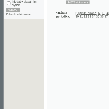
Stránka
[1] (titulní strana)
[2]
[3]
[4] (prázd
Pokročilé vyhledávání
periodika:
30
31
32
33
34
35
36
37
38
39
4