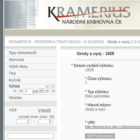
KRAMERIUS
-
PERIODIKA
(796/5736010) -
G
(6/16563) -
Gindy a nynj
(1/1427)
Typy dokumentů
Gindy a nynj - 1828
Abeceda
* Datum vydání výtisku:
Výběr titulu
1828
Titul
* Číslo výtisku:
Ročník
7
Výtisk
/26
* Typ výtisku:
číslo periodika
Stránka
* Hlavní název:
Jindy a nyní
PDF
Vytvořit
rozsah stran: (max. 20)
-
* URI:
http://kramerius.nkp.cz/kramerius/han
hledat v aktuálním
výtisku
Stránka periodika:
[25] (titulní strana)
26
27
28