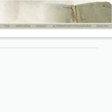
OVĚDA
-
ODKAZY
-
ALTERNATIVNÍ VYHLEDÁVÁNÍ
-
ENGLISH