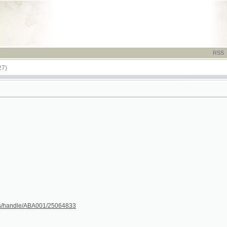
RSS
-
TISK
-
NÁP
dle/ABA001/25064833
[28a]