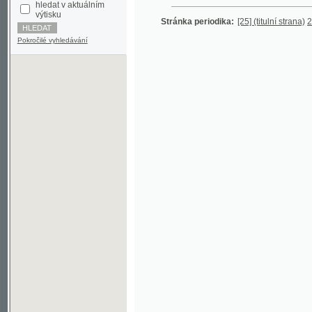
Pokročilé vyhledávání
©2003-2010
Developed
under GNU GPL
by
Qbizm
,
NKČR
and
KNAV