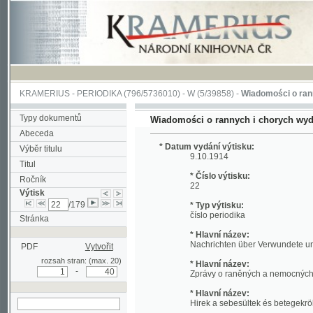
KRAMERIUS
-
PERIODIKA
(796/5736010) -
W
(5/39858) -
Wiadomości o rannych i 
Typy dokumentů
Wiadomości o rannych i chorych wydane dni
Abeceda
* Datum vydání výtisku:
Výběr titulu
9.10.1914
Titul
* Číslo výtisku:
Ročník
22
Výtisk
/179
* Typ výtisku:
číslo periodika
Stránka
* Hlavní název:
Nachrichten über Verwundete und Kra
PDF
Vytvořit
rozsah stran: (max. 20)
* Hlavní název:
-
Zprávy o raněných a nemocných vydané
* Hlavní název:
Hirek a sebesültek és betegekröl kiadato
hledat v aktuálním
* Hlavní název:
výtisku
Wiadomości o rannych i chorych wydane