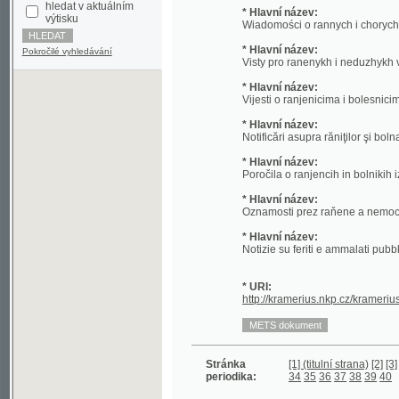
* Hlavní název:
Pokročilé vyhledávání
Visty pro ranenykh i neduzhykh vydani d
* Hlavní název:
Vijesti o ranjenicima i bolesnicima izda
* Hlavní název:
Notificări asupra răniţilor şi bolnavilor ed
* Hlavní název:
Poročila o ranjencih in bolnikih izdana 
* Hlavní název:
Oznamosti prez raňene a nemocne vyd
* Hlavní název:
Notizie su feriti e ammalati pubblicate il
* URI:
http://kramerius.nkp.cz/kramerius/han
Stránka
[1] (titulní strana)
[2]
[3]
[4]
5
6
7
periodika:
34
35
36
37
38
39
40