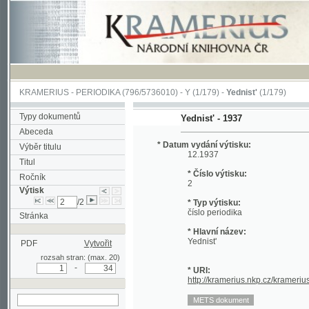
KRAMERIUS
-
PERIODIKA
(796/5736010) -
Y
(1/179) -
Yednist'
(1/179)
Typy dokumentů
Yednist' - 1937
Abeceda
* Datum vydání výtisku:
Výběr titulu
12.1937
Titul
* Číslo výtisku:
Ročník
2
Výtisk
/2
* Typ výtisku:
číslo periodika
Stránka
* Hlavní název:
Yednist'
PDF
Vytvořit
rozsah stran: (max. 20)
-
* URI:
http://kramerius.nkp.cz/kramerius/hand
hledat v aktuálním
výtisku
Stránka periodika:
(I)
(II)
(1)
2
3
4
5
6
7
8
9
10