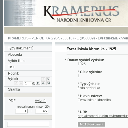
KRAMERIUS
-
PERIODIKA
(796/5736010) -
E
(8/68309) -
Evraziiskaia khronika
(1/2
Typy dokumentů
Evraziiskaia khronika - 1925
Abeceda
* Datum vydání výtisku:
Výběr titulu
1925
Titul
* Číslo výtisku:
Ročník
1
Výtisk
/3
* Typ výtisku:
číslo periodika
Stránka
* Hlavní název:
Evraziiskaia khronika
PDF
Vytvořit
rozsah stran: (max. 20)
-
* URI:
http://kramerius.nkp.cz/kramerius/hand
hledat v aktuálním
výtisku
Stránka
(a)
I
1
2
3
4
5
6
7
8
9
10
11
12