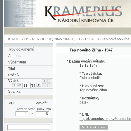
KRAMERIUS
-
PERIODIKA
(796/5736010) -
T
(21/50405) -
Tep nového Zlína
(1/341)
Typy dokumentů
Tep nového Zlína - 1947
Abeceda
* Datum vydání výtisku:
Výběr titulu
19.12.1947
Titul
* Typ výtisku:
Ročník
číslo periodika
Výtisk
/11
* Hlavní název:
Tep nového Zlína
Stránka
* Poznámky:
pátek;
PDF
Vytvořit
rozsah stran: (max. 20)
-
* URI:
http://kramerius.nkp.cz/kramerius/han
hledat v aktuálním
výtisku
Stránka periodika:
[1] (titulní strana)
2
3
4
5
6
[