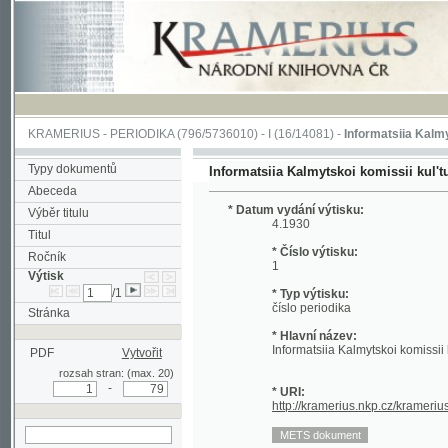
KRAMERIUS
-
PERIODIKA
(796/5736010) -
I
(16/14081) -
Informatsiia Kalmytskoi k
Typy dokumentů
Informatsiia Kalmytskoi komissii kul'turnykh 
Abeceda
* Datum vydání výtisku:
Výběr titulu
4.1930
Titul
* Číslo výtisku:
Ročník
1
Výtisk
/1
* Typ výtisku:
číslo periodika
Stránka
* Hlavní název:
Informatsiia Kalmytskoi komissii kul'turn
PDF
Vytvořit
rozsah stran: (max. 20)
-
* URI:
http://kramerius.nkp.cz/kramerius/hand
hledat v aktuálním
výtisku
Stránka
(I)
(II)
(1)
2
3
4
5
6
7
8
9
10
11
12
13