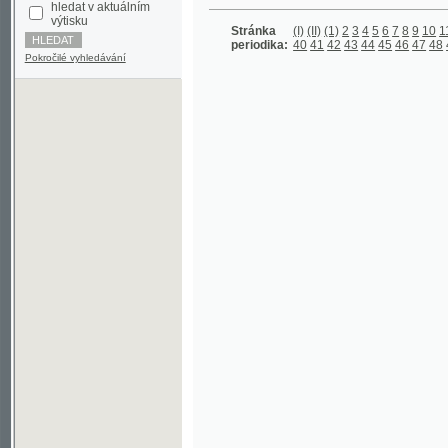
periodika:
40
41
42
43
44
45
46
47
48
49
50
5
Pokročilé vyhledávání