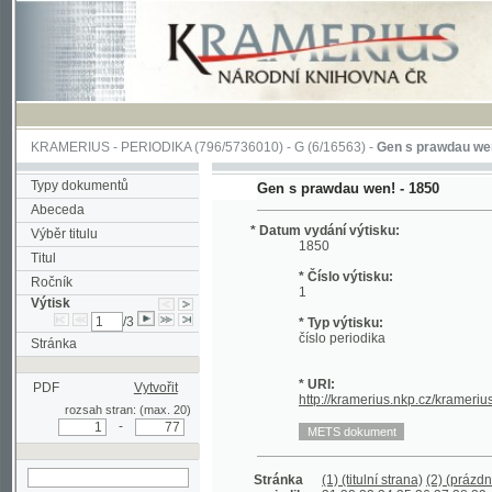
KRAMERIUS
-
PERIODIKA
(796/5736010) -
G
(6/16563) -
Gen s prawdau wen!
(1/11
Typy dokumentů
Gen s prawdau wen! - 1850
Abeceda
* Datum vydání výtisku:
Výběr titulu
1850
Titul
* Číslo výtisku:
Ročník
1
Výtisk
/3
* Typ výtisku:
číslo periodika
Stránka
* URI:
PDF
Vytvořit
http://kramerius.nkp.cz/kramerius/hand
rozsah stran: (max. 20)
-
Stránka
(1) (titulní strana)
(2) (prázdná strana
periodika:
31
32
33
34
35
36
37
38
39
40
41
4
hledat v aktuálním
69
70
71
72
73
74
75
76
(76a)
výtisku