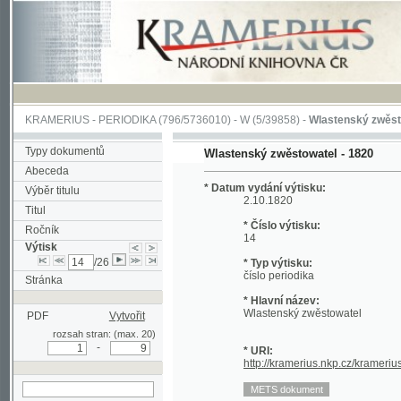
KRAMERIUS
-
PERIODIKA
(796/5736010) -
W
(5/39858) -
Wlastenský zwěstowatel
(
Typy dokumentů
Wlastenský zwěstowatel - 1820
Abeceda
* Datum vydání výtisku:
Výběr titulu
2.10.1820
Titul
* Číslo výtisku:
Ročník
14
Výtisk
/26
* Typ výtisku:
číslo periodika
Stránka
* Hlavní název:
Wlastenský zwěstowatel
PDF
Vytvořit
rozsah stran: (max. 20)
-
* URI:
http://kramerius.nkp.cz/kramerius/hand
hledat v aktuálním
výtisku
Stránka periodika:
(105)
106
107
108
109
110